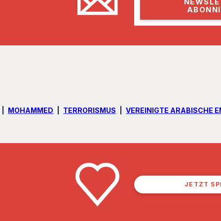
a
i
l
MOHAMMED
TERRORISMUS
VEREINIGTE ARABISCHE E
JETZT S