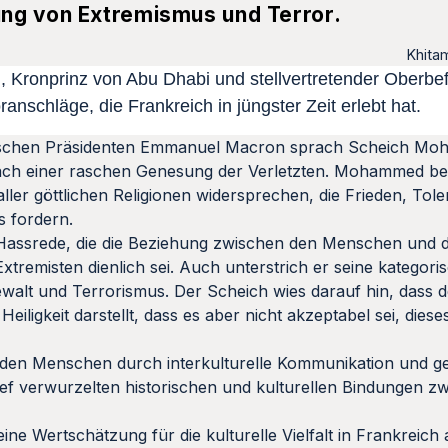
ng von Extremismus und Terror.
Khita
Kronprinz von Abu Dhabi und stellvertretender Oberbe
oranschläge, die Frankreich in jüngster Zeit erlebt hat.
sischen Präsidenten Emmanuel Macron sprach Scheich Mo
ach einer raschen Genesung der Verletzten. Mohammed bek
ler göttlichen Religionen widersprechen, die Frieden, Tol
s fordern.
n Hassrede, die die Beziehung zwischen den Menschen und 
tremisten dienlich sei. Auch unterstrich er seine kategor
ewalt und Terrorismus. Der Scheich wies darauf hin, dass 
igkeit darstellt, dass es aber nicht akzeptabel sei, dies
 den Menschen durch interkulturelle Kommunikation und ge
 tief verwurzelten historischen und kulturellen Bindungen z
 Wertschätzung für die kulturelle Vielfalt in Frankreich a