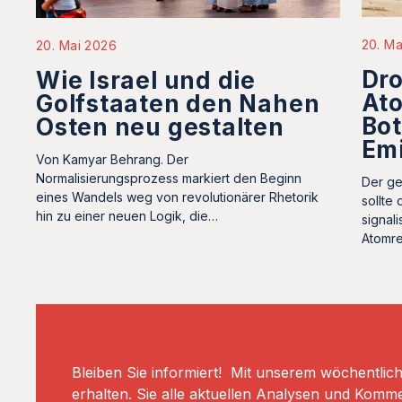
20. Ma
20. Mai 2026
Dro
Wie Israel und die
Ato
Golfstaaten den Nahen
Bot
Osten neu gestalten
Em
Von Kamyar Behrang. Der
Normalisierungsprozess markiert den Beginn
Der ge
eines Wandels weg von revolutionärer Rhetorik
sollte
hin zu einer neuen Logik, die…
signal
Atomre
Bleiben Sie informiert! Mit unserem wöchentlic
erhalten. Sie alle aktuellen Analysen und Komm