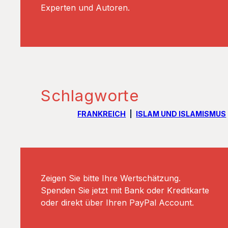
Experten und Autoren.
Schlagworte
FRANKREICH
ISLAM UND ISLAMISMUS
Zeigen Sie bitte Ihre Wertschätzung.
Spenden Sie jetzt mit Bank oder Kreditkarte
oder direkt über Ihren PayPal Account.