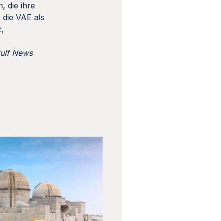
, die ihre
 die VAE als
z,
Gulf News