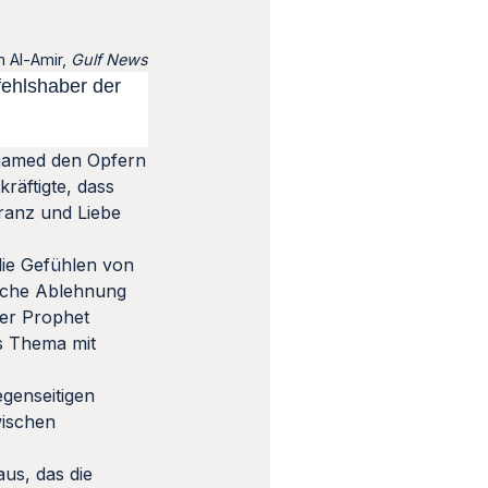
m Al-Amir,
Gulf News
fehlshaber der
hamed den Opfern
räftigte, dass
eranz und Liebe
die Gefühlen von
ische Ablehnung
der Prophet
es Thema mit
genseitigen
wischen
us, das die