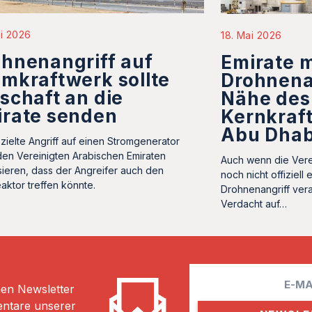
i 2026
18. Mai 2026
hnenangriff auf
Emirate 
mkraftwerk sollte
Drohnenan
schaft an die
Nähe des
irate senden
Kernkraf
Abu Dhab
zielte Angriff auf einen Stromgenerator
 den Vereinigten Arabischen Emiraten
Auch wenn die Vere
isieren, dass der Angreifer auch den
noch nicht offiziell 
aktor treffen könnte.
Drohnenangriff verant
Verdacht auf…
E
hen Newsletter
m
entare unserer