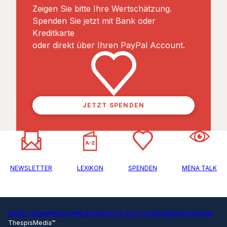
Zeigen Sie bitte Ihre Wertschätzung.
Spenden Sie jetzt mit Bank oder
Kreditkarte
oder direkt über Ihren PayPal Account.
JETZT SPENDEN
NEWSLETTER
LEXIKON
SPENDEN
MENA TALK
ÜBER UNS
IMPRESSUM
DATENSCHUTZ
NUTZUNGSBEDINGUNGEN
ThespisMedia™