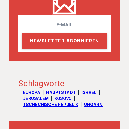
E
m
a
i
l
Schlagworte
EUROPA
HAUPTSTADT
ISRAEL
JERUSALEM
KOSOVO
TSCHECHISCHE REPUBLIK
UNGARN