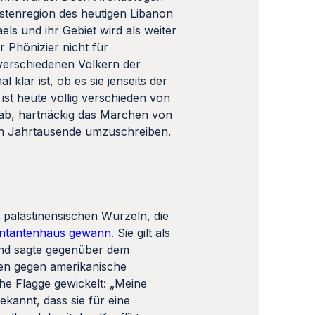
 verschiedenen Völkern der
lar ist, ob es sie jenseits der
ist heute völlig verschieden von
 ab, hartnäckig das Märchen von
ten Jahrtausende umzuschreiben.
t palästinensischen Wurzeln, die
entantenhaus gewann
. Sie gilt als
 und sagte gegenüber dem
sen gegen amerikanische
che Flagge gewickelt: „Meine
ekannt, dass sie für eine
soll und damit den Konflikt
tion leiten
, die die Westbank