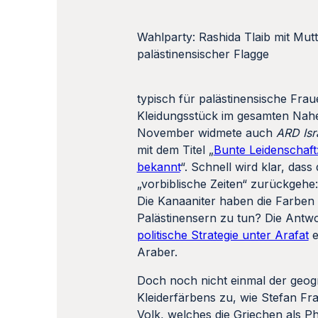
von dem sie mit folgenden Worte
Vereidigungszeremonie im Kongr
CNN
und
Al
Jazeera
berichteten,
jeweilige Stadt, aus der die Fra
verbreitet und
es ist rein gar nic
der Thwab seine Aufmerksamkeit u
Palästinensische Frauenkleider si
portätierte „Tracht“ eine
politisch
„Besonders an den palästinensisc
aus Muscheln bezogen.“ Was habe
Nichts, denn die nationale Selbs
zuvor verstanden sich die Bewohn
Doch noch nicht einmal der geogra
Kleiderfärbens zu, wie Stefan Fr
Volk, welches die Griechen als P
legten dar, dass diese Anschauun
bezeichnet, während „Kanaan“ in d
südlich sowie Richtung Jordan li