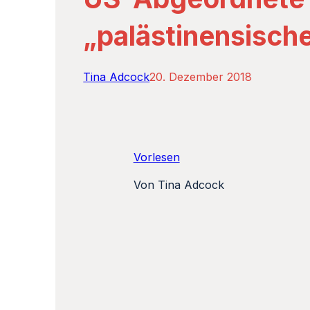
„palästinensische
Tina Adcock
20. Dezember 2018
Vorlesen
Von Tina Adcock
Wahlparty: Rashida Tlaib mit Mut
palästinensischer Flagge
Hanina in Jerusalem geboren. Um