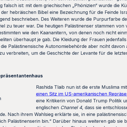
viel zu teuer war. Die heutigen Palästinenser stammen von
timmten wie den Kaananitern, von denen noch nicht einmal k
iten überhaupt je gab. Die Kleidung der Frauen jedenfalls 
t die Palästinensische Autonomiebehörde aber nciht davon
zu verbreiten, um die Geschichte der Levante für die letz
Repräsentantenhaus
Rashida Tlaib nun ist die erste Muslima mi
einen Sitz im US-amerikanischen Repräs
n
eine Kritikerin von Donald Trump Politik
englischen
Channel 4
, dass sie entschlos
rde. Nach ihrem Wahlsieg erklärte sie, in eine palästinensis
ich Palästinenserin bin.“ Darüber hinaus weiteren gab sie b
bi-nationalen palästinensischer Staat, der Israel ersetzen 
tzerin der Israelboykottbewegung BDS und
möchte eine Delega