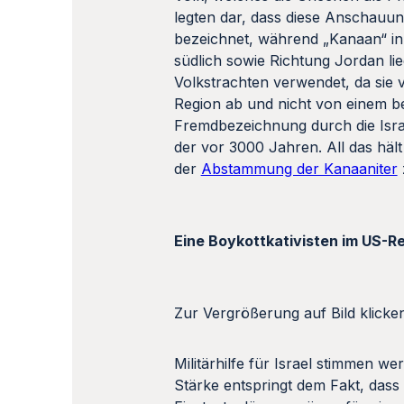
Volkstrachten verwendet, da sie 
Region ab und nicht von einem bes
Fremdbezeichnung durch die Israel
der vor 3000 Jahren. All das häl
der
Abstammung der Kanaaniter
Eine Boykottkativisten im US-
Zur Vergrößerung auf Bild klicke
Militärhilfe für Israel stimmen we
Stärke entspringt dem Fakt, dass 
Einstaatenlösung wäre – für einen 
beenden würde.
Tlaib gilt als explizite Unterstü