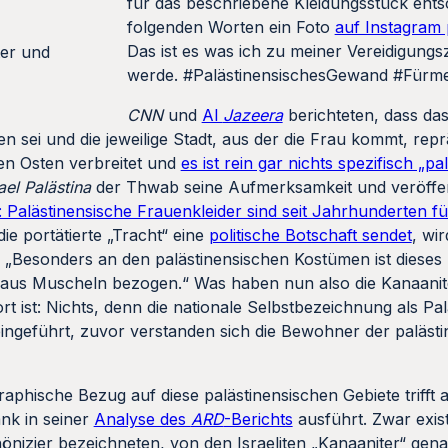
n ein Foto
auf Instagram postete
: „Eine kurze Vorschau: Da
ess tragen werde. #PalästinensischesGewand #FürmeineM
 dass das Kleidungsstück, die Thawb, typisch für palästinen
u kommt, repräsentiere. Jedoch ist eben dieses Kleidungsst
hts spezifisch „palästinensisch“ daran
. Am 30. November wi
nd veröffentlichte eine Kurzdokumentation mit dem Titel 
nd seit Jahrhunderten für ihre prachtvolle Strickerei bekan
e Botschaft sendet
, wird doch behauptet, dass sie auf „vorb
hen Kostümen ist dieses Rot, wir nennen es ordschuani. D
n nun also die Kanaaniter mit den sogenannten Palästinen
tbezeichnung als Palästinenser wurde erst als
politische Str
er der palästinensischen Gebiete schlicht als Araber.
phische Bezug auf diese palästinensischen Gebiete trifft 
ank in seiner
Analyse des
ARD
-Berichts
ausführt. Zwar exis
hönizier bezeichneten, von den Israeliten „Kanaaniter“ g
g falsch ist: mit dem griechischen „Phönizien“ wurde die K
er hebräischen Bibel eine Bezeichnung für die Feinde Israe
egend beschrieben. Des Weiteren wurde die Purpurfarbe der