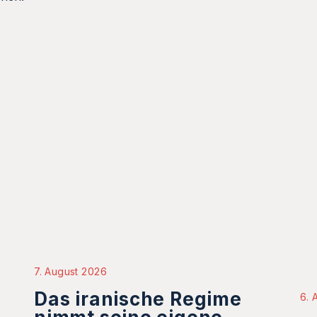
7. August 2026
Das iranische Regime
6. 
nimmt seine eigene
B
Bevölkerung als Geisel
P
S
Von Nazafarin Pishkoohi. Während die Iraner es