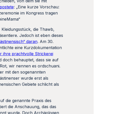
s ist es was ich zu meiner
ama“
sische Frauen sei und die
ück im gesamten Nahen Osten
dmete auch
ARD Israel Palästina
„
Bunte Leidenschaft:
nt
“. Schnell wird klar, dass die
iblische Zeiten“ zurückgehe:
ie Kanaaniter haben die Farben
sern zu tun? Die Antwort ist:
ategie unter Arafat
eingeführt,
auf die genannte Praxis des
tiert die Anschauung, das das
enannt wurde. Doch Archäologen
üstenregion des heutigen Libanon
ls und ihr Gebiet wird als weiter
 Phönizier nicht für