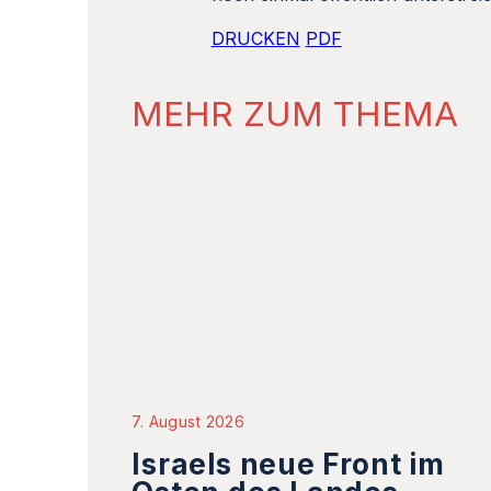
MEHR ZUM THEMA
7. August 2026
Israels neue Front im
Osten des Landes
In Israel wächst die Sorge vor einer neuen
Sicherheitsherausforderung an der jordanischen