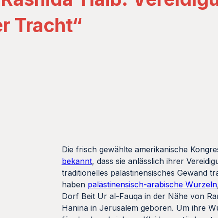
r Tracht“
Die frisch gewählte amerikanische Kongr
bekannt
, dass sie anlässlich ihrer Vereid
ter und
traditionelles palästinensisches Gewand t
haben
palästinensisch-arabische Wurzeln
Dorf Beit Ur al-Fauqa in der Nähe von Ram
 ihre Wurzeln zu betonen, habe sie sich für das beschrie