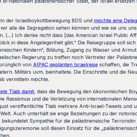
wir alle die Segregation sehen können und wie sie uns uns 
n. (…) Ich denke nicht dass [das American Israel Public Af
nblick in diese Angelegenheit gibt.“ Die Reisegruppe soll si
inensischen Kindern“, Bildung, Zugang zu Wasser und Armut
raelischen Regierung zu treffen noch Vertreter der Palästi
sprünglich von
AIPAC geplanten Israelreise
schaffen, die Tre
tern. Militärs uvm. beinhaltete. Die Einschnitte und die Ne
aib vermitteln möchte.
te Tlaib damit
, dass die Bewegung den ökonomischen Boyk
 Rassismus und die Verletzung von internationalen Mensch
st veröffentlichte Tlaib mehrere Anti-Israel-Tweets und unt
r Welt. Auch unterhält sie enge Beziehungen zu der notor
 bekundetet Sympathie für die palästinensische Terroristin
digungszeremonie soll diesen Einsatz für die „palästinensi
chen.