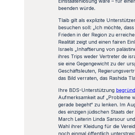
besuchen soll: „Ich möchte, dass 
Frieden in der Region zu erreiche
Realität zeigt und einen fairen Ei
Israels „Inhaftierung von paläst
ihres Trips weder Vertreter de is
sie eine Gegengewicht zu der ur
Geschäftsleuten, Regierungsvertre
das Bild verraten, das Rashida Tl
Ihre BDS-Unterstützung
begründe
Aufmerksamkeit auf „Probleme wie
gerade begeht“ zu lenken. Im Augu
des einzigen jüdischen Staats de
March Leiterin Linda Sarsour und
Wahl ihrer Kleidung für die Verei
noch einmal öffentlich unterstrei
DRUCKEN
PDF