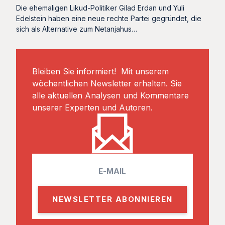
Die ehemaligen Likud-Politiker Gilad Erdan und Yuli
Edelstein haben eine neue rechte Partei gegründet, die
sich als Alternative zum Netanjahus…
Bleiben Sie informiert! Mit unserem
wöchentlichen Newsletter erhalten. Sie
alle aktuellen Analysen und Kommentare
unserer Experten und Autoren.
E
m
a
i
l