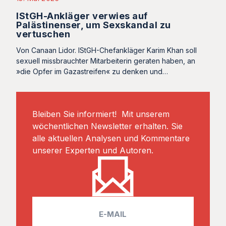
IStGH-Ankläger verwies auf
Palästinenser, um Sexskandal zu
vertuschen
Von Canaan Lidor. IStGH-Chefankläger Karim Khan soll
sexuell missbrauchter Mitarbeiterin geraten haben, an
»die Opfer im Gazastreifen« zu denken und…
Bleiben Sie informiert! Mit unserem
wöchentlichen Newsletter erhalten. Sie
alle aktuellen Analysen und Kommentare
unserer Experten und Autoren.
E
m