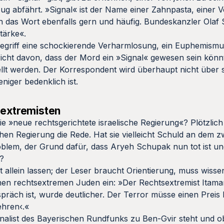
g abfährt. »Signal« ist der Name einer Zahnpasta, einer 
en das Wort ebenfalls gern und häufig. Bundeskanzler Olaf
Stärke«.
egriff eine schockierende Verharmlosung, ein Euphemismu
cht davon, dass der Mord ein »Signal« gewesen sein könnt
ellt werden. Der Korrespondent wird überhaupt nicht über
iger bedenklich ist.
sextremisten
e »neue rechtsgerichtete israelische Regierung«? Plötzlich 
hen Regierung die Rede. Hat sie vielleicht Schuld an dem 
oblem, der Grund dafür, dass Aryeh Schupak nun tot ist un
n?
t allein lassen; der Leser braucht Orientierung, muss wiss
inen rechtsextremen Juden ein: »Der Rechtsextremist Itama
Gespräch ist, wurde deutlicher. Der Terror müsse einen Prei
ehren‹.«
urnalist des Bayerischen Rundfunks zu Ben-Gvir steht und 