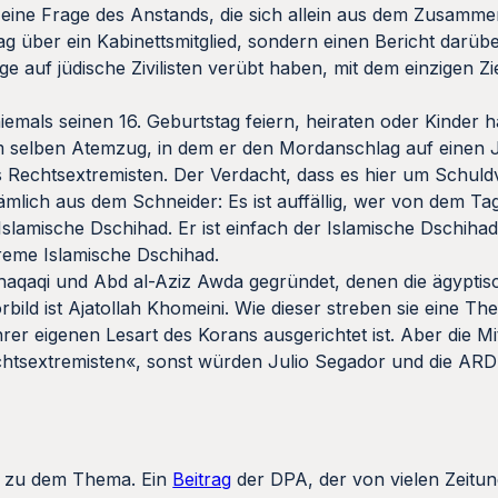
 eine Frage des Anstands, die sich allein aus dem Zusamme
ag über ein Kabinettsmitglied, sondern einen Bericht darü
 auf jüdische Zivilisten verübt haben, mit dem einzigen Zie
d niemals seinen 16. Geburtstag feiern, heiraten oder Kinder
 im selben Atemzug, in dem er den Mordanschlag auf einen
ls Rechtsextremisten. Der Verdacht, dass es hier um Schuld
nämlich aus dem Schneider: Es ist auffällig, wer von dem T
Islamische Dschihad. Er ist einfach der Islamische Dschiha
treme Islamische Dschihad.
haqaqi und Abd al-Aziz Awda gegründet, denen die ägyptis
ild ist Ajatollah Khomeini. Wie dieser streben sie eine The
ihrer eigenen Lesart des Korans ausgerichtet ist. Aber die Mi
chtsextremisten«, sonst würden Julio Segador und die AR
te zu dem Thema. Ein
Beitrag
der DPA, der von vielen Zeitun