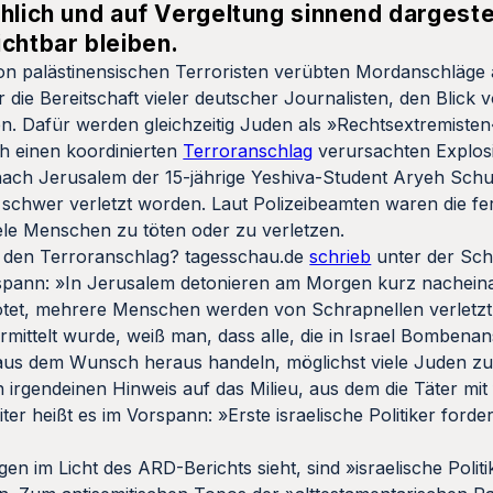
ohlich und auf Vergeltung sinnend dargeste
ichtbar bleiben.
von palästinensischen Terroristen verübten Mordanschläge a
r die Bereitschaft vieler deutscher Journalisten, den Blick 
Dafür werden gleichzeitig Juden als »Rechtsextremisten
h einen koordinierten
Terroranschlag
verursachten Explos
n nach Jerusalem der 15-jährige Yeshiva-Student Aryeh Sc
schwer verletzt worden. Laut Polizeibeamten waren die f
ele Menschen zu töten oder zu verletzen.
r den Terroranschlag? tagesschau.de
schrieb
unter der Sch
spann: »In Jerusalem detonieren am Morgen kurz nachein
tötet, mehrere Menschen werden von Schrapnellen verletzt
ittelt wurde, weiß man, dass alle, die in Israel Bombena
 aus dem Wunsch heraus handeln, möglichst viele Juden zu
 irgendeinen Hinweis auf das Milieu, aus dem die Täter mit 
r heißt es im Vorspann: »Erste israelische Politiker forder
n im Licht des ARD-Berichts sieht, sind »israelische Politik