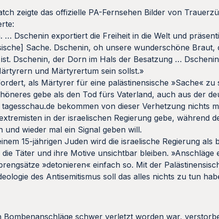
tch zeigte das offizielle PA-Fernsehen Bilder von Trauerzü
rte:
… Dschenin exportiert die Freiheit in die Welt und präsenti
nsische] Sache. Dschenin, oh unsere wunderschöne Braut, d
t. Dschenin, der Dorn im Hals der Besatzung … Dschenin, 
ärtyrern und Märtyrertum sein sollst.»
rdert, als Märtyrer für eine palästinensische »Sache« zu
Schöneres gebe als den Tod fürs Vaterland, auch aus der d
 tagesschau.de bekommen von dieser Verhetzung nichts mit
sextremisten in der israelischen Regierung gebe, während d
in und wieder mal ein Signal geben will.
inem 15-jährigen Juden wird die israelische Regierung als 
 die Täter und ihre Motive unsichtbar bleiben. »Anschläge 
prengsätze »detonieren« einfach so. Mit der Palästinensisc
logie des Antisemitismus soll das alles nichts zu tun hab
i den Bombenanschläge schwer verletzt worden war, verstorb