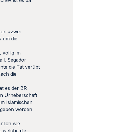
che« ist es da
von »zwei
s um die
 völlig im
all. Segador
nte die Tat verübt
nach die
at es der BR-
len Urheberschaft
em Islamischen
gegeben werden
hnlich wie
, welche die