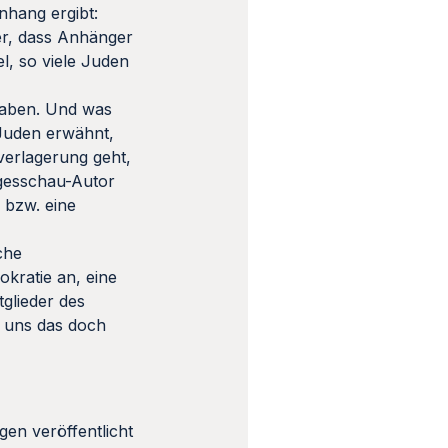
nhang ergibt:
ber, dass Anhänger
l, so viele Juden
 haben. Und was
 Juden erwähnt,
verlagerung geht,
agesschau-Autor
d bzw. eine
che
okratie an, eine
tglieder des
D uns das doch
gen veröffentlicht