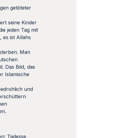
gen getöteter
ert seine Kinder
ie jeden Tag mit
es ist Allahs
 sterben. Man
eutschen
. Das Bild, das
er Islamische
bedrohlich und
erschüttern
hen
en.
en: Tadesse