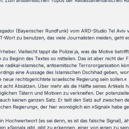
. Zum antisemitischen Topos der »alttestamentarischen Ra
 Segador (Bayerischer Rundfunk) vom ARD-Studio Tel Aviv 
T-Wort zu benutzen, das viele Journalisten meiden, geht e
ber. Vielleicht tappt die Polizei ja, was die Motive betrifft,
 Beginn des Textes so mitteilen. Das ist aber nicht der F
e radikal-islamische, antisemitische Terrororganisation kön
lerdings eine Aussage des Islamischen Dschihad geben, wo
e neue rechtsgerichtete israelische Regierung sein sollen.«
t acht Absätzen. Über mehr als die Hälfte seines Artikels h
möglichen Tätern und Motiven zu verkneifen. Der potenziel
uch keinen ganzen Satz. Er teilt den Satz auf zwischen d
ischen Regierung«, der hier womöglich ein »Signal« habe 
ein Hochwertwort (es sei denn, es ist das falsche Signal), ä
in »Signal« gibt, gibt zu erkennen, einer von jenen zu sein