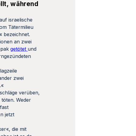
llt, während
uf israelische
vom Tätermilieu
« bezeichnet.
ionen an zwei
hupak
getötet
und
erngezündeten
lagzeile
ander zwei
.«
nschläge verüben,
 töten. Weder
fast
n jetzt
er«, die mit