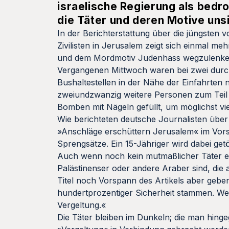
israelische Regierung als bedr
die Täter und deren Motive uns
In der Berichterstattung über die jüngsten 
Zivilisten in Jerusalem zeigt sich einmal meh
und dem Mordmotiv Judenhass wegzulenken. 
Vergangenen Mittwoch waren bei zwei durc
Bushaltestellen in der Nähe der Einfahrte
zweiundzwanzig weitere Personen zum Teil 
Bomben mit Nägeln gefüllt, um möglichst vi
Wie berichteten deutsche Journalisten übe
»Anschläge erschüttern Jerusalem« im Vor
Sprengsätze. Ein 15-Jähriger wird dabei ge
Auch wenn noch kein mutmaßlicher Täter erm
Palästinenser oder andere Araber sind, die
Titel noch Vorspann des Artikels aber geben
hundertprozentiger Sicherheit stammen. Weite
Vergeltung.«
Die Täter bleiben im Dunkeln; die man hingege