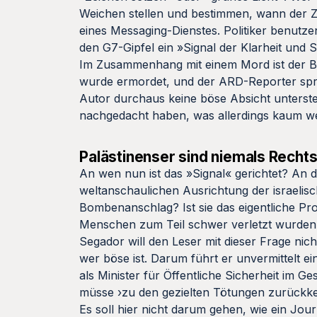
Weichen stellen und bestimmen, wann der Zu
eines Messaging-Dienstes. Politiker benutz
den G7-Gipfel ein »Signal der Klarheit und 
Im Zusammenhang mit einem Mord ist der B
wurde ermordet, und der ARD-Reporter spri
Autor durchaus keine böse Absicht unterst
nachgedacht haben, was allerdings kaum wen
Palästinenser sind niemals Recht
An wen nun ist das »Signal« gerichtet? An di
weltanschaulichen Ausrichtung der israelisc
Bombenanschlag? Ist sie das eigentliche Pr
Menschen zum Teil schwer verletzt wurde
Segador will den Leser mit dieser Frage nich
wer böse ist. Darum führt er unvermittelt e
als Minister für Öffentliche Sicherheit im 
müsse ›zu den gezielten Tötungen zurückk
Es soll hier nicht darum gehen, wie ein Jo