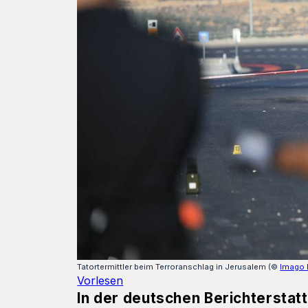
Tatortermittler beim Terroranschlag in Jerusalem (©
Imago 
Vorlesen
In der deutschen Berichterstat