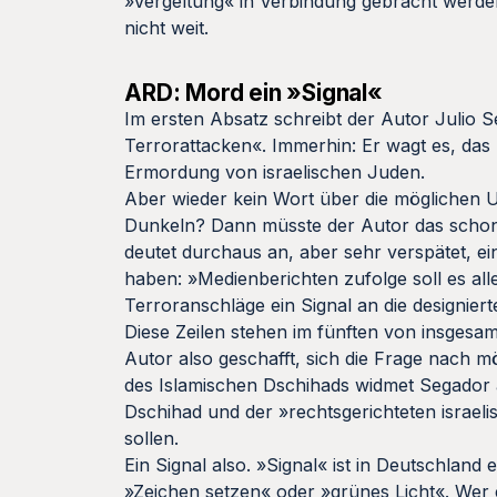
»Vergeltung« in Verbindung gebracht werden
nicht weit.
ARD: Mord ein »Signal«
Im ersten Absatz schreibt der Autor Julio
Terrorattacken«. Immerhin: Er wagt es, das 
Ermordung von israelischen Juden.
Aber wieder kein Wort über die möglichen Urhe
Dunkeln? Dann müsste der Autor das schon zu
deutet durchaus an, aber sehr verspätet, ein
haben: »Medienberichten zufolge soll es al
Terroranschläge ein Signal an die designiert
Diese Zeilen stehen im fünften von insgesam
Autor also geschafft, sich die Frage nach 
des Islamischen Dschihads widmet Segador a
Dschihad und der »rechtsgerichteten israel
sollen.
Ein Signal also. »Signal« ist in Deutschland 
»Zeichen setzen« oder »grünes Licht«. Wer e