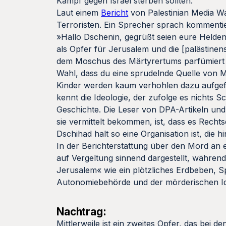
Kampf gegen Israel sterben sollten.
Laut einem
Bericht
von Palestinian Media Wa
Terroristen. Ein Sprecher sprach kommentie
»Hallo Dschenin, gegrüßt seien eure Helden. 
als Opfer für Jerusalem und die [palästine
dem Moschus des Märtyrertums parfümiert is
Wahl, dass du eine sprudelnde Quelle von M
Kinder werden kaum verhohlen dazu aufgefo
kennt die Ideologie, der zufolge es nichts 
Geschichte. Die Leser von DPA-Artikeln und
sie vermittelt bekommen, ist, dass es Recht
Dschihad halt so eine Organisation ist, die h
In der Berichterstattung über den Mord an e
auf Vergeltung sinnend dargestellt, während
Jerusalem« wie ein plötzliches Erdbeben, S
Autonomiebehörde und der mörderischen Ideo
Nachtrag:
Mittlerweile ist ein zweites Opfer, das be