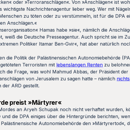
acken« oder »Terroranschlägen«. Von »Anschlägen« ist wohl
s wichtigste Nachrichtenagentur lieber weg. Wer mit Näge
 Menschen zu töten oder zu verstümmeln, ist für die DPA 
den Anschlägen.«
nserorganisation« Hamas habe »sie«, nämlich die Anschläge
obt, weiß die Deutsche Presseagentur. Auch spricht sie im
emen Politiker Itamar Ben-Gvir«, hat aber natürlich noc
die Politik der Palästinensischen Autonomiebehörde (PA),
n getöteten Terroristen mit
lebenslangen Renten
zu belohnen
uch die Frage, was wohl Mahmud Abbas, der Präsident der 
anschlägen von Jerusalem zu sagen hatte – nämlich
nichts
 der ARD gestellt.
de preist »Märtyrer«
 Mordes an Aryeh Schupak noch nicht verhaftet wurden, k
und die DPA einiges über die Hintergründe berichten, wen
ie Palästinensische Autonomiebehörde den »Märtyrertod«, d