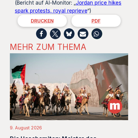
(Bericht auf Al-Monitor: „
Jordan price hikes
spark protests, royal reprieve
“)
DRUCKEN
PDF
MEHR ZUM THEMA
9. August 2026