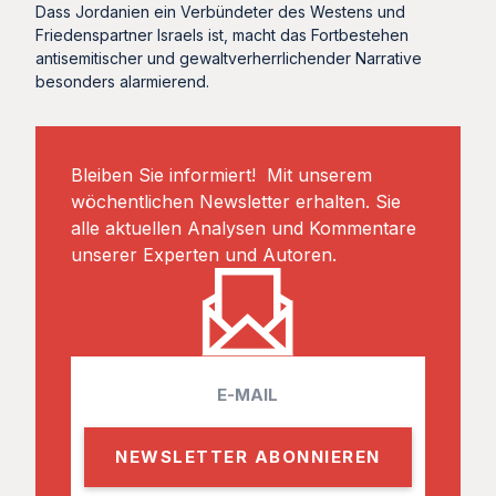
Dass Jordanien ein Verbündeter des Westens und
Friedenspartner Israels ist, macht das Fortbestehen
antisemitischer und gewaltverherrlichender Narrative
besonders alarmierend.
Bleiben Sie informiert! Mit unserem
wöchentlichen Newsletter erhalten. Sie
alle aktuellen Analysen und Kommentare
unserer Experten und Autoren.
E
m
a
i
l