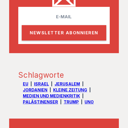
E
m
a
i
l
Schlagworte
EU
ISRAEL
JERUSALEM
JORDANIEN
KLEINE ZEITUNG
MEDIEN UND MEDIENKRITIK
PALÄSTINENSER
TRUMP
UNO