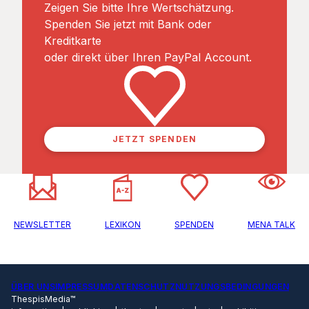
Zeigen Sie bitte Ihre Wertschätzung.
Spenden Sie jetzt mit Bank oder
Kreditkarte
oder direkt über Ihren PayPal Account.
JETZT SPENDEN
NEWSLETTER
LEXIKON
SPENDEN
MENA TALK
ÜBER UNS
IMPRESSUM
DATENSCHUTZ
NUTZUNGSBEDINGUNGEN
ThespisMedia™