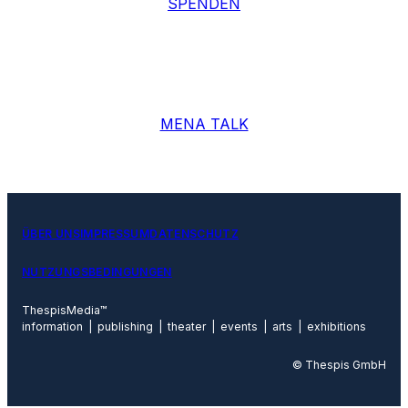
MENA TALK
ÜBER UNS
IMPRESSUM
DATENSCHUTZ
NUTZUNGSBEDINGUNGEN
ThespisMedia™
information | publishing | theater | events | arts | exhibitions
© Thespis GmbH