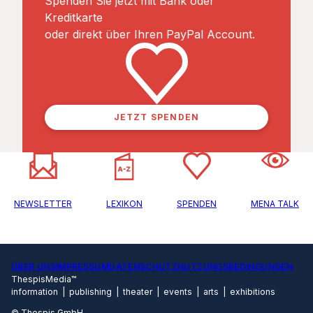
Spenden Sie jetzt mit Bank oder
Kreditkarte
oder direkt über Ihren PayPal Account.
JETZT SPENDEN
NEWSLETTER
LEXIKON
SPENDEN
MENA TALK
ÜBER UNS
IMPRESSUM
DATENSCHUTZ
NUTZUNGSBEDINGUNGEN
ThespisMedia™
information | publishing | theater | events | arts | exhibitions
© Thespis GmbH