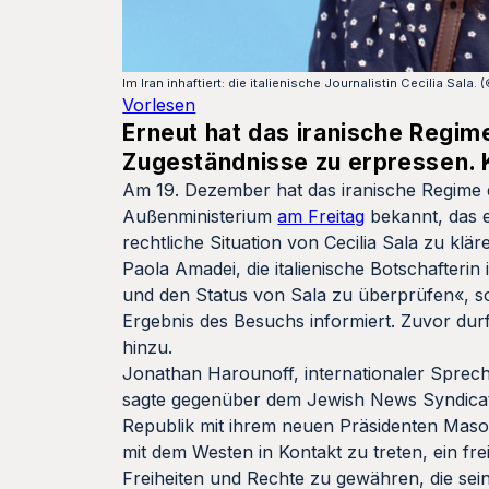
Im Iran inhaftiert: die italienische Journalistin Cecilia Sala. 
Vorlesen
Erneut hat das iranische Regi
Zugeständnisse zu erpressen.
Am 19. Dezember hat das iranische Regime die
Außenministerium
am Freitag
bekannt, das e
rechtliche Situation von Cecilia Sala zu kl
Paola Amadei, die italienische Botschafteri
und den Status von Sala zu überprüfen«, so 
Ergebnis des Besuchs informiert. Zuvor dur
hinzu.
Jonathan Harounoff, internationaler Sprech
sagte gegenüber dem Jewish News Syndicate
Republik mit ihrem neuen Präsidenten Masou
mit dem Westen in Kontakt zu treten, ein f
Freiheiten und Rechte zu gewähren, die se