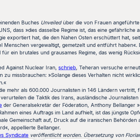
heinenden Buches
Unveiled
über die von Frauen angeführte
S, dass »dies dasselbe Regime ist, das eine gefährliche an
gie exportiert hat, die den Nahen Osten erschüttert hat, sei
el Menschen vergewaltigt, gemetzelt und entführt haben«.
iel für ein brutales und grausames Regime, das wenig Rücksi
ted Against Nuclear Iran,
schrieb
, Teheran versuche erneut
 zu missbrauchen: »Solange dieses Verhalten nicht wirklich
n.«
die mehr als 600.000 Journalisten in 146 Ländern vertritt, f
verurteilen die Taktik des Irans, ausländische Journalisten 
e
der Generalsekretär der Föderation, Anthony Bellanger 
im Rahmen eines Auftrags im Land aufhielt, ist das jüngste Opf
onale Gemeinschaft auf, Druck auf die iranischen Behörden
rd«, appellierte Bellanger.
s Syndicate
veröffentlicht worden. Übersetzung von Floria