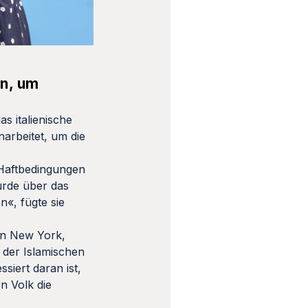
en, um
as italienische
arbeitet, um die
e Haftbedingungen
wurde über das
n«, fügte sie
 in New York,
 der Islamischen
iert daran ist,
n Volk die