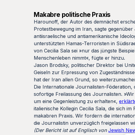
Makabre politische Praxis
Harounoff, der Autor des demnächst ersc
Protestbewegung im Iran, sagte gegenüber JN
antiisraelische und antiamerikanische Ideolo
unterstützten Hamas-Terroristen in Südisra
von Cecilia Sala sei »nur das jüngste Beisp
Menschenleben nimmt«, fügte er hinzu.
Jason Brodsky, politischer Direktor bei Uni
Geiseln zur Erpressung von Zugeständnissen
hat der Iran allen Grund, so weiterzumache
Die Internationale Journalisten-Föderation, 
sofortige Freilassung des Journalisten. »Wir 
um eine Gegenleistung zu erhalten«,
erklärt
italienische Kollegin Cecilia Sala, die sich 
makabren Praxis. Wir fordern die internati
die Journalistin unverzüglich freigelassen wi
(Der Bericht ist auf Englisch von
Jewish New