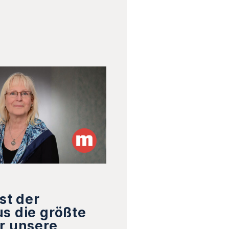
st der
s die größte
r unsere