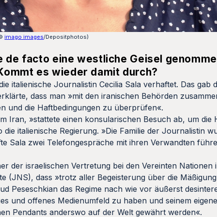
(©
imago images
/Depositphotos)
me de facto eine westliche Geisel genomm
 Kommt es wieder damit durch?
 italienische Journalistin Cecilia Sala verhaftet. Das gab d
rklärte, dass man »mit den iranischen Behörden zusammen
ären und die Haftbedingungen zu überprüfen«.
n im Iran, »stattete einen konsularischen Besuch ab, um di
die italienische Regierung. »Die Familie der Journalistin 
fte Sala zwei Telefongespräche mit ihren Verwandten führe
er der israelischen Vertretung bei den Vereinten Nationen
 (JNS), dass »trotz aller Begeisterung über die Mäßigung
d Peseschkian das Regime nach wie vor äußerst desinteress
reies und offenes Medienumfeld zu haben und seinem eigene
inen Pendants anderswo auf der Welt gewährt werden«.