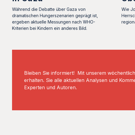
Während die Debatte über Gaza von
Wie Jo
dramatischen Hungerszenarien geprägt ist,
Herrsc
ergeben aktuelle Messungen nach WHO-
region
Kriterien bei Kindern ein anderes Bild.
Bleiben Sie informiert! Mit unserem wöchentlic
erhalten. Sie alle aktuellen Analysen und Komm
Experten und Autoren.