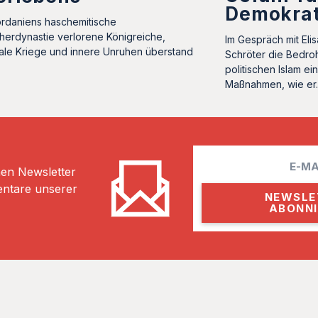
Demokrat
rdaniens haschemitische
herdynastie verlorene Königreiche,
Im Gespräch mit Eli
ale Kriege und innere Unruhen überstand
Schröter die Bedro
politischen Islam ei
Maßnahmen, wie e
E
hen Newsletter
m
entare unserer
a
i
l