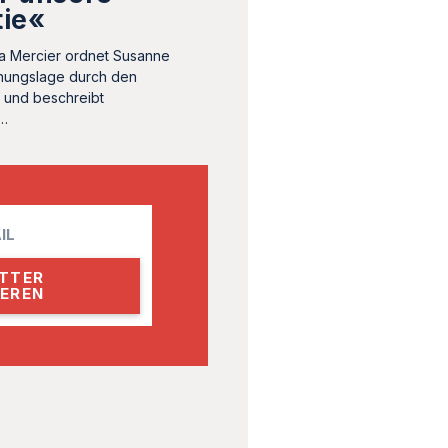
ie«
sa Mercier ordnet Susanne
hungslage durch den
n und beschreibt
r…