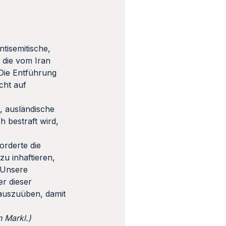
tisemitische,
t die vom Iran
 Die Entführung
cht auf
, ausländische
 bestraft wird,
orderte die
zu inhaftieren,
»Unsere
er dieser
 auszuüben, damit
n Markl.)