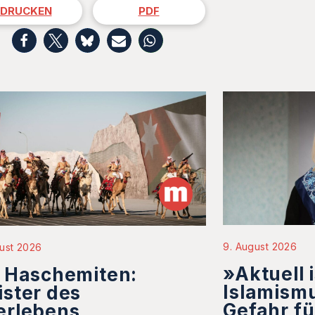
DRUCKEN
PDF
9. August 2026
ust 2026
»Aktuell i
 Haschemiten:
Islamismu
ster des
Gefahr fü
erlebens