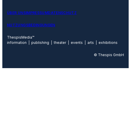
ÜBER UNS
IMPRESSUM
DATENSCHUTZ
NUTZUNGSBEDINGUNGEN
ThespisMedia™
information | publishing | theater | events | arts | exhibitions
© Thespis GmbH