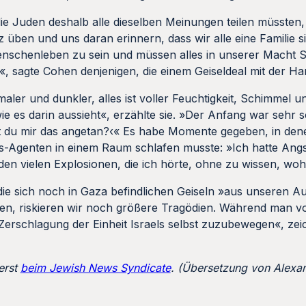
 die Juden deshalb alle dieselben Meinungen teilen müssten
z üben und uns daran erinnern, dass wir alle eine Familie s
Menschenleben zu sein und müssen alles in unserer Macht 
, sagte Cohen denjenigen, die einem Geiseldeal mit der H
maler und dunkler, alles ist voller Feuchtigkeit, Schimmel 
ie es darin aussieht«, erzählte sie. »Der Anfang war sehr 
st du mir das angetan?‹« Es habe Momente gegeben, in de
Agenten in einem Raum schlafen musste: »Ich hatte Angst
den vielen Explosionen, die ich hörte, ohne zu wissen, wo
ie sich noch in Gaza befindlichen Geiseln »aus unseren A
en, riskieren wir noch größere Tragödien. Während man 
e Zerschlagung der Einheit Israels selbst zuzubewegen«, ze
erst
beim Jewish News Syndicate
. (Übersetzung von Alexan