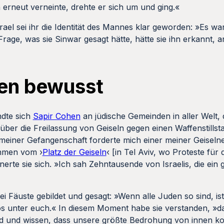
h erneut verneinte, drehte er sich um und ging.«
ael sei ihr die Identität des Mannes klar geworden: »Es wa
age, was sie Sinwar gesagt hätte, hätte sie ihn erkannt, a
en bewusst
dte sich
Sapir Cohen
an jüdische Gemeinden in aller Welt, 
 über die Freilassung von Geiseln gegen einen Waffenstills
meiner Gefangenschaft forderte mich einer meiner Geiseln
ahmen vom ›
Platz der Geiseln
‹ [in Tel Aviv, wo Proteste für 
nnerte sie sich. »Ich sah Zehntausende von Israelis, die ein
i Fäuste gebildet und gesagt: »Wenn alle Juden so sind, ist
s unter euch.« In diesem Moment habe sie verstanden, »da
nd und wissen, dass unsere größte Bedrohung von innen k