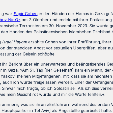
ang war
Sapir Cohen
in den Händen der Hamas in Gaza gef
buz Nir Oz
am 7. Oktober und endete mit ihrer Freilassung
stinensische Terroristen am 30. November 2023. Sie wurde 
n den Händen des Palästinensischen Islamischen Dschihad be
g
Israel Hayom
erzählte Cohen von ihrer Entführung, ihrer
n der ständigen Angst vor sexuellen Übergriffen, aber au
lassung der Geiseln schöpfte.
ht ihr Bericht über ein unerwartetes und beängstigendes G
in Gaza. »Am 51. Tag [der Geiselhaft] kam ein Mann, der e
 Yaakov, meinen Mitgefangenen, mit, dass sie am nächsten
, auch ich würde freigelassen werden. Einer der Gefangen
Sinwar mich fragte, ob ich Soldatin sei. Als ich dies verne
 wie mein Gesicht rot wurde und mir die Worte fehlten.«
u erinnern, was sie ihren »Entführern während des ersten V
s Hauptquartier in Tel Aviv] als Angestellte gearbeitet hatte.