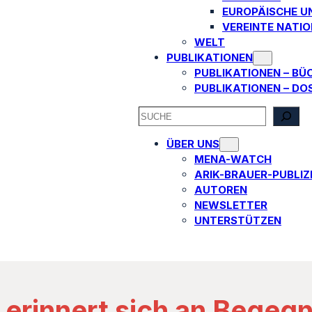
EUROPÄISCHE U
VEREINTE NATI
WELT
PUBLIKATIONEN
PUBLIKATIONEN – BÜ
PUBLIKATIONEN – DO
SEARCH
ÜBER UNS
MENA-WATCH
ARIK-BRAUER-PUBLIZI
AUTOREN​
NEWSLETTER
UNTERSTÜTZEN
l erinnert sich an Bege