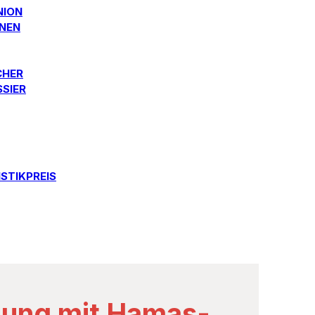
NION
ONEN
CHER
SSIER
STIKPREIS
gnung mit Hamas-