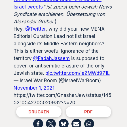
Israel tweets
“ ist zuerst beim Jewish News
Syndicate erschienen. Übersetzung von
Alexander Gruber.
)
Hey,
@Twitter
, why did your new MENA
Editorial Curation Lead not list Israel
alongside its Middle Eastern neighbors?
This is either woeful ignorance of the
territory
@FadahJassem
is supposed to
cover, or antisemitic erasure of the only
Jewish state.
pic.twitter.com/ieZMWd971L
— Israel War Room (@IsraelWarRoom)
November 1, 2021
https://twitter.com/GnasherJew/status/145
5210542705020932?s=20
DRUCKEN
PDF