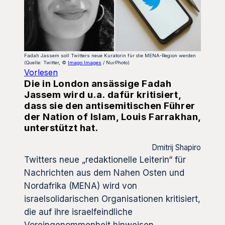
Fadah Jassem soll Twitters neue Kuratorin für die MENA-Region werden
(Quelle: Twitter, ©
Imago Images
/ NurPhoto)
Vorlesen
Die in London ansässige Fadah
Jassem wird u.a. dafür kritisiert,
dass sie den antisemitischen Führer
der Nation of Islam, Louis Farrakhan,
unterstützt hat.
Dmitrij Shapiro
Twitters neue „redaktionelle Leiterin“ für
Nachrichten aus dem Nahen Osten und
Nordafrika (MENA) wird von
israelsolidarischen Organisationen kritisiert,
die auf ihre israelfeindliche
Voreingenommenheit hinweisen.