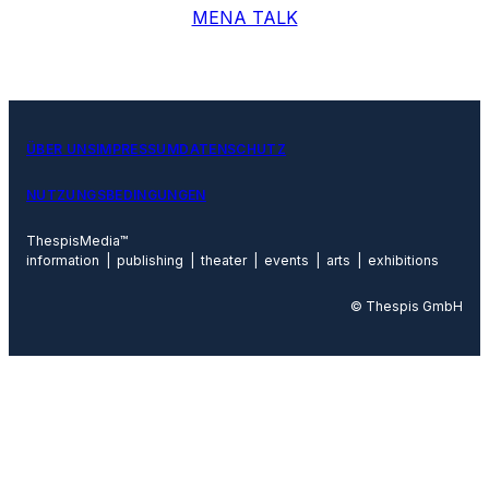
MENA TALK
ÜBER UNS
IMPRESSUM
DATENSCHUTZ
NUTZUNGSBEDINGUNGEN
ThespisMedia™
information | publishing | theater | events | arts | exhibitions
© Thespis GmbH