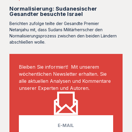
Normalisierung: Sudanesischer
Gesandter besuchte Israel
Berichten zufolge teilte der Gesandte Premier
Netanjahu mit, dass Sudans Militärherrscher den
Normalisierungsprozess zwischen den beiden Ländern
abschließen wolle.
Bleiben Sie informiert! Mit unserem
wöchentlichen Newsletter erhalten. Sie
alle aktuellen Analysen und Kommentare
unserer Experten und Autoren.
E
m