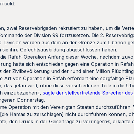
rrückt.
, zwei Reservebrigaden rekrutiert zu haben, um die Verte
Kommando der Division 99 fortzusetzen. Die 2. Reservebrig
210. Division werden aus dem an der Grenze zum Libanon g
em sie ihre Gefechtsausbildung abgeschlossen haben.
r die Rafah-Operation Anfang dieser Woche, nachdem zuvor
ung hatte sich entschieden gegen eine Operation in Rafa
 der Zivilbevölkerung und der rund einer Million Flüchtlin
e Art von Operation in Rafah erfordert eine sorgfältige Pl
 das getan wird, ohne diese verschiedenen Teile in die Ü
ah einzubeziehen«,
sagte der stellvertretende Sprecher de
ngenen Donnerstag.
ame Operation mit den Vereinigten Staaten durchzuführen. 
 [die Hamas zu zerschlagen] nicht durchführen können, o
e, den Druck in der Geiselfrage zu verringern«, erklärte ei