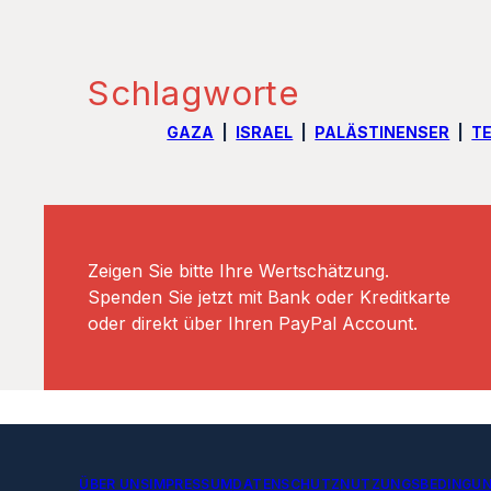
Schlagworte
GAZA
ISRAEL
PALÄSTINENSER
T
Zeigen Sie bitte Ihre Wertschätzung.
Spenden Sie jetzt mit Bank oder Kreditkarte
oder direkt über Ihren PayPal Account.
ÜBER UNS
IMPRESSUM
DATENSCHUTZ
NUTZUNGSBEDINGU