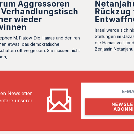
rum Aggressoren
Netanjahu
 Verhandlungstisch
Rückzug 
mer wieder
Entwaffn
winnen
Israel werde sich n
Stellungen im Gazas
ephen M. Flatow. Die Hamas und der Iran
die Hamas vollständi
hen etwas, das demokratische
Benjamin Netanjahu
schaften oft vergessen: Sie müssen nicht
nen,…
E
hen Newsletter
m
entare unserer
a
i
l