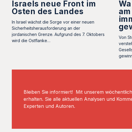
Wa
Israels neue Front im
am
Osten des Landes
im
In Israel wächst die Sorge vor einer neuen
ge
Sicherheitsherausforderung an der
jordanischen Grenze. Aufgrund des 7. Oktobers
Von St
wird die Ostflanke…
verste
Gesell
gewin
Bleiben Sie informiert! Mit unserem wöchentlic
erhalten. Sie alle aktuellen Analysen und Komm
Experten und Autoren.