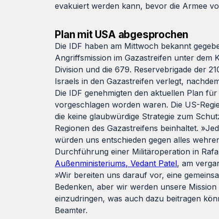
evakuiert werden kann, bevor die Armee vo
Plan mit USA abgesprochen
Die IDF haben am Mittwoch bekannt gegeben
Angriffsmission im Gazastreifen unter dem 
Division und die 679. Reservebrigade der 
Israels in den Gazastreifen verlegt, nachd
Die IDF genehmigten den aktuellen Plan fü
vorgeschlagen worden waren. Die US-Regier
die keine glaubwürdige Strategie zum Schutz
Regionen des Gazastreifens beinhaltet. »Jed
würden uns entschieden gegen alles wehren,
Durchführung einer Militäroperation in Raf
Außenministeriums, Vedant Patel
, am verga
»Wir bereiten uns darauf vor, eine gemeins
Bedenken, aber wir werden unsere Mission
einzudringen, was auch dazu beitragen könnt
Beamter.