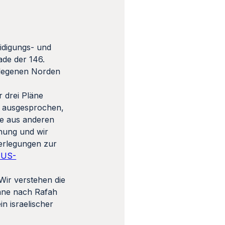
idigungs- und
ade der 146.
elegenen Norden
 drei Pläne
h ausgesprochen,
ge aus anderen
anung und wir
berlegungen zur
s US-
Wir verstehen die
hne nach Rafah
n israelischer