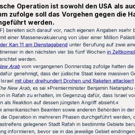
ärische Operation ist sowohl den USA als a
hm zufolge soll das Vorgehen gegen die H
hgeführt werden.
(IDF) bereiten sich darauf vor, nach eigenen Angaben »sehr 
 mit einer Massenevakuierung von über einer Million Paläs
ender Kan 11 am Dienstagabend
unter Berufung auf zwei ame
tinenser in den nächsten vier bis fünf Wochen
in Zeltkomp
erichtet werden.
New Arab
vom vergangenen Donnerstag zufolge hatten die
 dafür genehmigt, dass der jüdische Staat keine massiven 
 Israel
mit über dreihundert Drohen und Raketen attackiert
The New Arab
, es sei »Premierminister Benjamin Netanjahu 
n in Rafah zu erhalten, im Gegenzug dafür, dass Israel vo
 als Reaktion auf dessen jüngsten Angriff absieht.«
sei amerikanischen Beamten sowie anderen Behörden in der
 die Operation in mehreren Phasen durchgeführt werden, d
astreifens gelegenen Stadt Rafah in bestimmte Gebiete beru
g informieren, bevor sie in das jeweilige Gebiet eindringen,