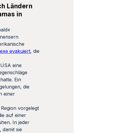
uch Ländern
amas in
bald«
tinensern
rikanische
lexe evakuiert
, die
 USA eine
Gegenschläge
hatte. Ein
gelungen, die
n einer
 Region vorgelegt
ie auf einer
hen. In jeder
 damit sie