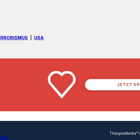
ERRORISMUS
USA
JETZT S
ThespisMedia™ in
NGEN