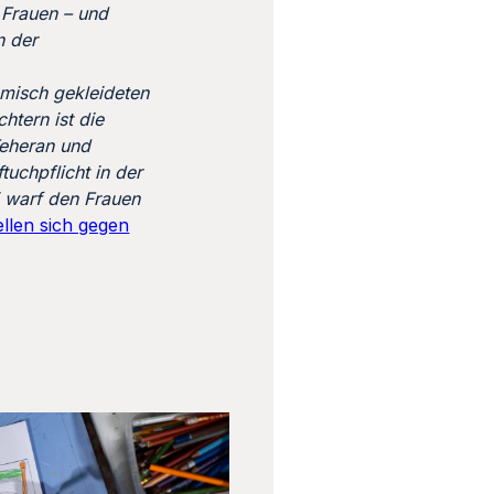
 Frauen – und
n der
amisch gekleideten
htern ist die
Teheran und
uchpflicht in der
i warf den Frauen
ellen sich gegen