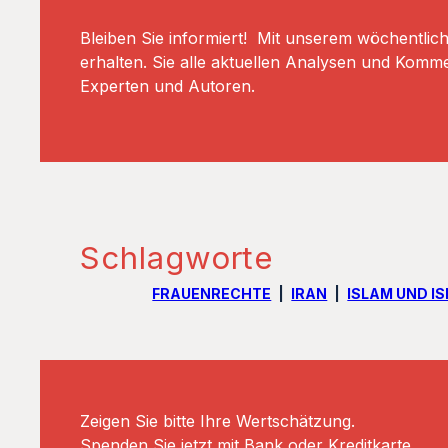
Bleiben Sie informiert! Mit unserem wöchentlic
erhalten. Sie alle aktuellen Analysen und Komm
Experten und Autoren.
Schlagworte
FRAUENRECHTE
IRAN
ISLAM UND I
Zeigen Sie bitte Ihre Wertschätzung.
Spenden Sie jetzt mit Bank oder Kreditkarte