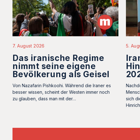
5. Aug
7. August 2026
Ira
Das iranische Regime
Hin
nimmt seine eigene
20
Bevölkerung als Geisel
Nachde
Von Nazafarin Pishkoohi. Während die Iraner es
Mensch
besser wissen, scheint der Westen immer noch
sich di
zu glauben, dass man mit der…
Hinric