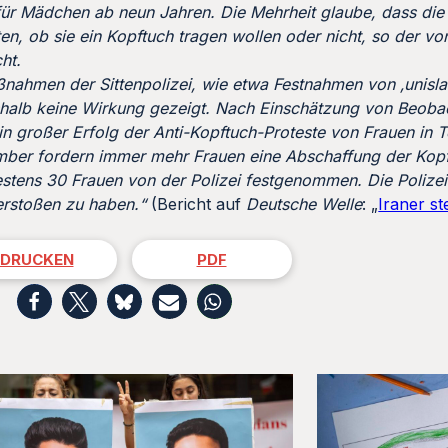
 für Mädchen ab neun Jahren. Die Mehrheit glaube, dass die
ten, ob sie ein Kopftuch tragen wollen oder nicht, so der vo
cht.
ßnahmen der Sittenpolizei, wie etwa Festnahmen von ‚unisl
shalb keine Wirkung gezeigt. Nach Einschätzung von Beobac
ein großer Erfolg der Anti-Kopftuch-Proteste von Frauen in 
mber fordern immer mehr Frauen eine Abschaffung der Kopft
estens 30 Frauen von der Polizei festgenommen. Die Polize
verstoßen zu haben.“
(Bericht auf
Deutsche Welle
: „
Iraner st
DRUCKEN
PDF