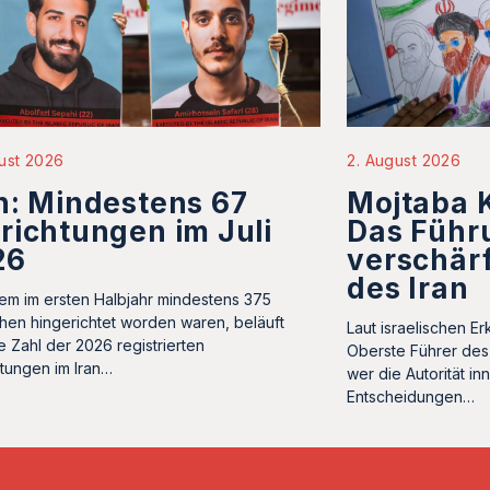
ust 2026
2. August 2026
n: Mindestens 67
Mojtaba 
richtungen im Juli
Das Füh
26
verschärf
des Iran
m im ersten Halbjahr mindestens 375
en hingerichtet worden waren, beläuft
Laut israelischen Er
e Zahl der 2026 registrierten
Oberste Führer des 
htungen im Iran…
wer die Autorität in
Entscheidungen…