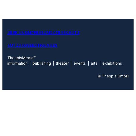
ÜBER UNS
IMPRESSUM
DATENSCHUTZ
NUTZUNGSBEDINGUNGEN
ThespisMedia™
information | publishing | theater | events | arts | exhibitions
© Thespis GmbH