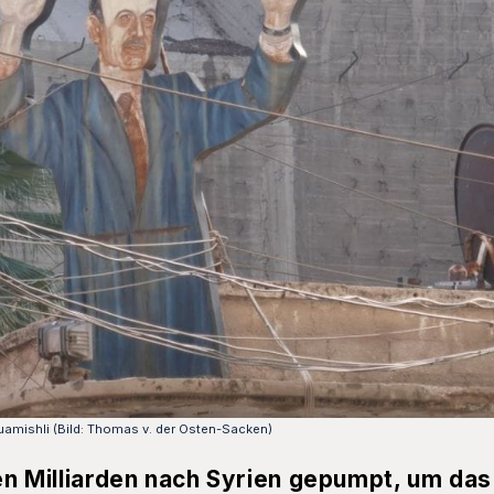
Quamishli (Bild: Thomas v. der Osten-Sacken)
ren Milliarden nach Syrien gepumpt, um da