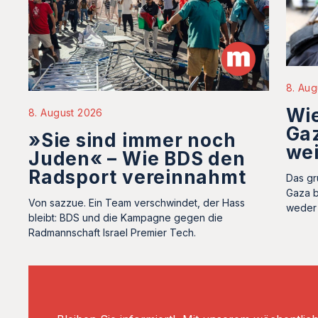
8. Aug
Wie
8. August 2026
Gaz
»Sie sind immer noch
we
Juden« – Wie BDS den
Radsport vereinnahmt
Das gr
Gaza b
Von sazzue. Ein Team verschwindet, der Hass
weder 
bleibt: BDS und die Kampagne gegen die
Radmannschaft Israel Premier Tech.