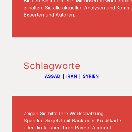
Bleiben Sie informiert! Mit unserem wöchentlic
erhalten. Sie alle aktuellen Analysen und Komm
Experten und Autoren.
Schlagworte
ASSAD
IRAN
SYRIEN
Zeigen Sie bitte Ihre Wertschätzung.
Spenden Sie jetzt mit Bank oder Kreditkarte
oder direkt über Ihren PayPal Account.