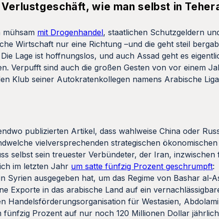
 Verlustgeschäft, wie man selbst in Tehera
ich mühsam
mit Drogenhandel
, staatlichen Schutzgeldern u
he Wirtschaft nur eine Richtung –und die geht steil bergab
 Die Lage ist hoffnungslos, und auch Assad geht es eigentl
. Verpufft sind auch die großen Gesten von vor einem Jah
 den Klub seiner Autokratenkollegen namens Arabische Lig
irgendwo publizierten Artikel, dass wahlweise China oder Ru
endwelche vielversprechenden strategischen ökonomischen
ss selbst sein treuester Verbündeter, der Iran, inzwischen f
ich im letzten Jahr
um satte fünfzig Prozent geschrumpft
:
ran in Syrien ausgegeben hat, um das Regime von Bashar al-
ne Exporte in das arabische Land auf ein vernachlässigba
en Handelsförderungsorganisation für Westasien, Abdolamir
 fünfzig Prozent auf nur noch 120 Millionen Dollar jährlic