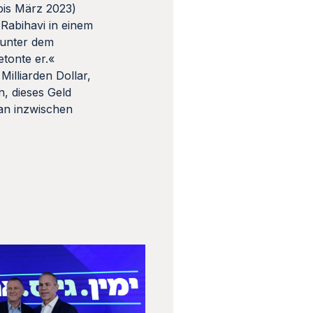
bis März 2023)
 Rabihavi in einem
 unter dem
tonte er.«
illiarden Dollar,
n, dieses Geld
an inzwischen