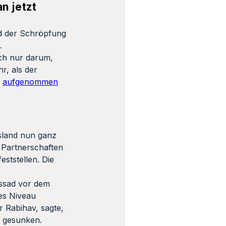
n jetzt
nd der Schröpfung
.
ich nur darum,
r, als der
a
aufgenommen
ssland nun ganz
 Partnerschaften
eststellen. Die
Assad vor dem
res Niveau
 Rabihav, sagte,
h gesunken.