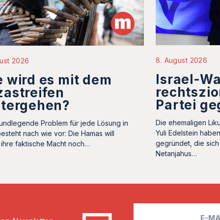
8. August 2026
ust 2026
Israel-Wa
 wird es mit dem
rechtszio
astreifen
Partei g
itergehen?
Die ehemaligen Liku
undlegende Problem für jede Lösung in
Yuli Edelstein habe
esteht nach wie vor: Die Hamas will
gegründet, die sich
ihre faktische Macht noch…
Netanjahus…
E