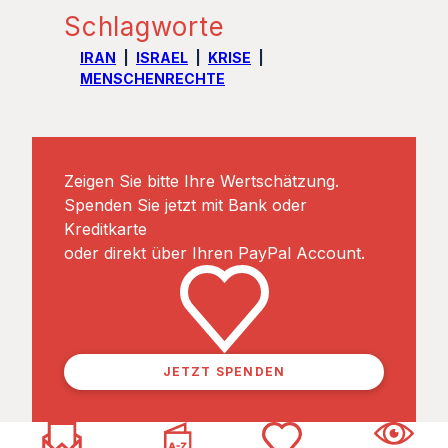
Schlagworte
IRAN
ISRAEL
KRISE
MENSCHENRECHTE
Zeigen Sie bitte Ihre Wertschätzung.
Spenden Sie jetzt mit Bank oder
Kreditkarte
oder direkt über Ihren PayPal Account.
JETZT SPENDEN