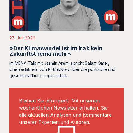
27. Juli 2026
»Der Klimawandel ist im Irak kein
Zukunftsthema mehr«
Im MENA-Talk mit Jasmin Arémi spricht Salam Omer,
Chefredakteur von KirkukNow über die politische und
gesellschaftliche Lage im Irak.
Bleiben Sie informiert! Mit unserem
wöchentlichen Newsletter erhalten. Sie
alle aktuellen Analysen und Kommentare
unserer Experten und Autoren.