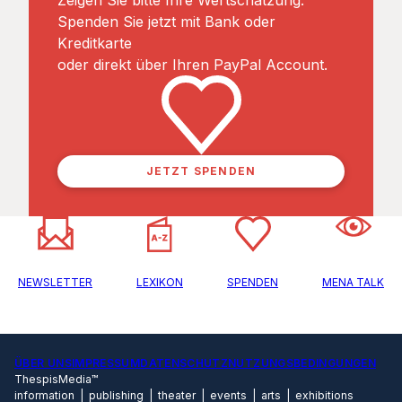
Spenden Sie jetzt mit Bank oder
Kreditkarte
oder direkt über Ihren PayPal Account.
JETZT SPENDEN
NEWSLETTER
LEXIKON
SPENDEN
MENA TALK
ÜBER UNS
IMPRESSUM
DATENSCHUTZ
NUTZUNGSBEDINGUNGEN
ThespisMedia™
information | publishing | theater | events | arts | exhibitions