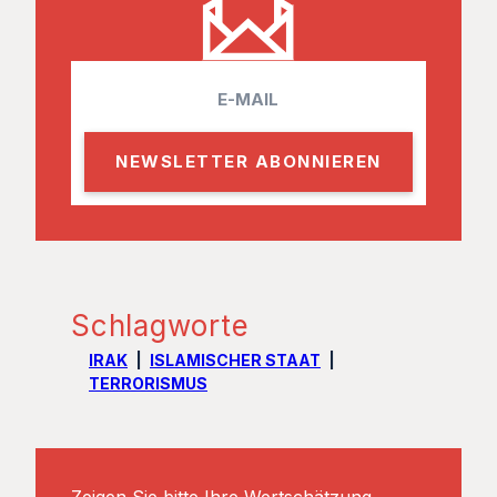
E
m
a
i
l
Schlagworte
IRAK
ISLAMISCHER STAAT
TERRORISMUS
Zeigen Sie bitte Ihre Wertschätzung.