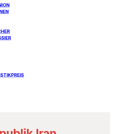
NION
ONEN
CHER
SSIER
STIKPREIS
publik Iran