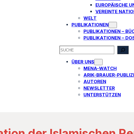
EUROPÄISCHE U
VEREINTE NATI
WELT
PUBLIKATIONEN
PUBLIKATIONEN – BÜ
PUBLIKATIONEN – DO
SEARCH
ÜBER UNS
MENA-WATCH
ARIK-BRAUER-PUBLIZI
AUTOREN​
NEWSLETTER
UNTERSTÜTZEN
ation der Islamischen Re