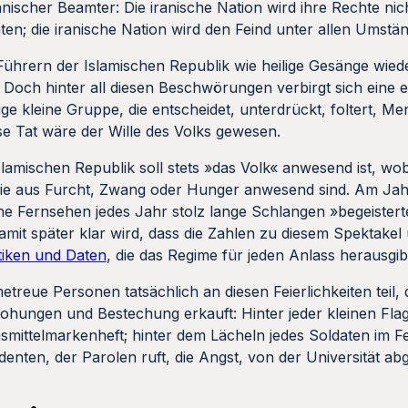
anischer Beamter: Die iranische Nation wird ihre Rechte nic
ten; die iranische Nation wird den Feind unter allen Umstä
ührern der Islamischen Republik wie heilige Gesänge wieder
 Doch hinter all diesen Beschwörungen verbirgt sich eine e
nzige kleine Gruppe, die entscheidet, unterdrückt, foltert, 
se Tat wäre der Wille des Volks gewesen.
Islamischen Republik soll stets »das Volk« anwesend ist, wo
die aus Furcht, Zwang oder Hunger anwesend sind. Am Jah
che Fernsehen jedes Jahr stolz lange Schlangen »begeistert
amit später klar wird, dass die Zahlen zu diesem Spektakel
stiken und Daten
, die das Regime für jeden Anlass herausgib
reue Personen tatsächlich an diesen Feierlichkeiten teil, 
ohungen und Bestechung erkauft: Hinter jeder kleinen Flagg
nsmittelmarkenheft; hinter dem Lächeln jedes Soldaten im 
enten, der Parolen ruft, die Angst, von der Universität ab