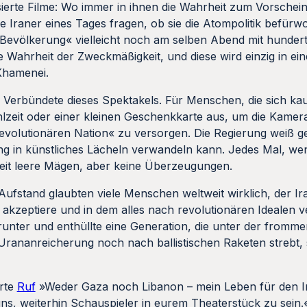
sierte Filme: Wo immer in ihnen die Wahrheit zum Vorschei
 Iraner eines Tages fragen, ob sie die Atompolitik befürwo
r Bevölkerung« vielleicht noch am selben Abend mit hunder
e Wahrheit der Zweckmäßigkeit, und diese wird einzig in ei
Khamenei.
te Verbündete dieses Spektakels. Für Menschen, die sich ka
lzeit oder einer kleinen Geschenkkarte aus, um die Kamer
revolutionären Nation« zu versorgen. Die Regierung weiß ge
g in künstliches Lächeln verwandeln kann. Jedes Mal, we
chkeit leere Mägen, aber keine Überzeugungen.
Aufstand glaubten viele Menschen weltweit wirklich, der Ira
 akzeptiere und in dem alles nach revolutionären Idealen v
unter und enthüllte eine Generation, die unter der fromm
Urananreicherung noch nach ballistischen Raketen strebt,
erte
Ruf
»Weder Gaza noch Libanon – mein Leben für den Ir
ns, weiterhin Schauspieler in eurem Theaterstück zu sein