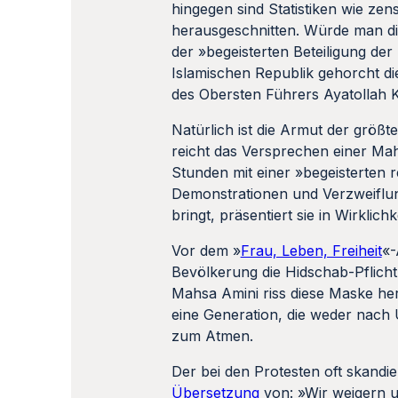
hingegen sind Statistiken wie zen
herausgeschnitten. Würde man die
der »begeisterten Beteiligung de
Islamischen Republik gehorcht di
des Obersten Führers Ayatollah 
Natürlich ist die Armut der größ
reicht das Versprechen einer Mah
Stunden mit einer »begeisterten 
Demonstrationen und Verzweiflun
bringt, präsentiert sie in Wirkli
Vor dem »
Frau, Leben, Freiheit
«-
Bevölkerung die Hidschab-Pflicht
Mahsa Amini riss diese Maske her
eine Generation, die weder nach 
zum Atmen.
Der bei den Protesten oft skandi
Übersetzung
von: »Wir weigern u