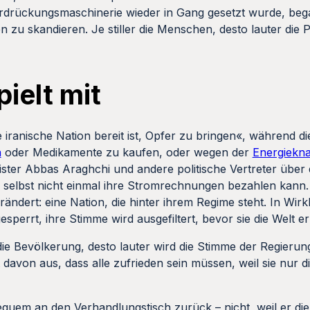
drückungsmaschinerie wieder in Gang gesetzt wurde, bega
zu skandieren. Je stiller die Menschen, desto lauter die Pa
ielt mit
 iranische Nation bereit ist, Opfer zu bringen«, während di
n
oder Medikamente zu kaufen, oder wegen der
Energiekna
ter Abbas Araghchi und andere politische Vertreter über 
selbst nicht einmal ihre Stromrechnungen bezahlen kann. F
ändert: eine Nation, die hinter ihrem Regime steht. In Wirkl
sperrt, ihre Stimme wird ausgefiltert, bevor sie die Welt e
er die Bevölkerung, desto lauter wird die Stimme der Regier
 davon aus, dass alle zufrieden sein müssen, weil sie nur 
uem an den Verhandlungstisch zurück – nicht, weil er die