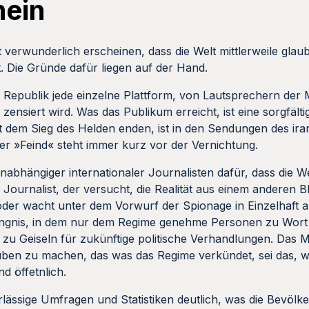
hein
verwunderlich erscheinen, dass die Welt mittlerweile glaubt
. Die Gründe dafür liegen auf der Hand.
che Republik jede einzelne Plattform, von Lautsprechern de
 zensiert wird. Was das Publikum erreicht, ist eine sorgfälti
 dem Sieg des Helden enden, ist in den Sendungen des ira
r »Feind« steht immer kurz vor der Vernichtung.
abhängiger internationaler Journalisten dafür, dass die Wel
ournalist, der versucht, die Realität aus einem anderen Bl
er wacht unter dem Vorwurf der Spionage in Einzelhaft auf.
fängnis, in dem nur dem Regime genehme Personen zu Wor
 zu Geiseln für zukünftige politische Verhandlungen. Das 
ben zu machen, das was das Regime verkündet, sei das, wa
nd öffetnlich.
ässige Umfragen und Statistiken deutlich, was die Bevölker