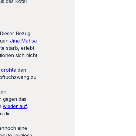
us des Kotel
. Dieser Bezug
rigen
Jina Mahsa
e starb, erlebt
ionen sich nicht
z
drohte
den
opftuchzwang zu
hen
h gegen das
en
wieder auf
.
n die
dennoch eine
erte religiöse