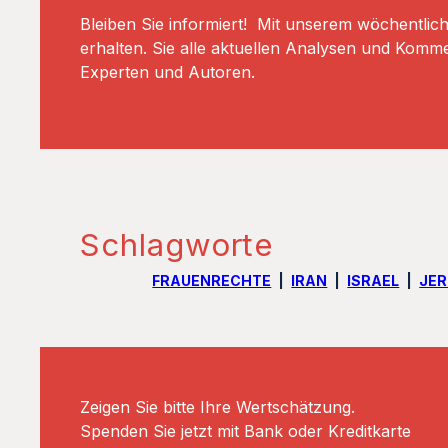
Bleiben Sie informiert! Mit unserem wöchentlic
erhalten. Sie alle aktuellen Analysen und Komm
Experten und Autoren.
Schlagworte
FRAUENRECHTE
IRAN
ISRAEL
JE
Zeigen Sie bitte Ihre Wertschätzung.
Spenden Sie jetzt mit Bank oder Kreditkarte