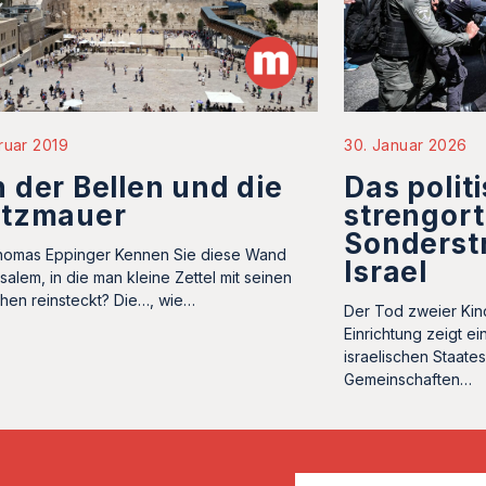
ruar 2019
30. Januar 2026
 der Bellen und die
Das polit
ützmauer
strengor
Sonderst
omas Eppinger Kennen Sie diese Wand
Israel
salem, in die man kleine Zettel mit seinen
en reinsteckt? Die…, wie…
Der Tod zweier Kind
Einrichtung zeigt ei
israelischen Staat
Gemeinschaften…