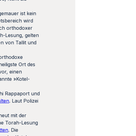
gemauer ist kein
etsbereich wird
ach orthodoxer
ah-Lesung, gelten
n von Tallit und
 orthodoxe
eiligste Ort des
vor, einen
annte »Kotel-
chi Rappaport und
lten
. Laut Polizei
neut mit der
eine Torah-Lesung
tten
. Die