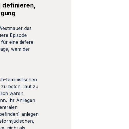
 definieren,
egung
 Westmauer des
tere Episode
für eine tiefere
Frage, wem der
ch-feministischen
zu beten, laut zu
lich waren.
nn. Ihr Anliegen
entralen
 befinden) anlegen
eformjüdischen,
e, nicht als