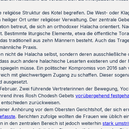
religiöse Struktur des Kotel begreifen. Die West- oder Kla
 heiliger Ort unter religiöser Verwaltung. Der zentrale Geb
tion betreut, die sich an orthodoxer Halacha orientiert. N
 Bestimmte liturgische Elemente, etwa die öffentliche Tor
 das traditionell aus zehn Männern besteht. Auch das Trage
 männliche Praxis.
n nicht die Halacha selbst, sondern deren ausschließliche
dass auch andere halachische Lesarten existieren und der h
erspiegeln müsse. Ein politischer Kompromiss von 2016 sah 
eich mit gleichwertigem Zugang zu schaffen. Dieser sogen
 ausgesetzt.
8. Februar. Zwei führende Vertreterinnen der Bewegung, Yo
ährend ihres Rosh Chodesh Gebets
vorübergehend festgeha
e entschieden zurückweisen.
 einer Anhörung vor dem Obersten Gerichtshof, der sich er
efasste
. Berichten zufolge wollten die Frauen wie üblich 
 in den zentralen Bereich ist jedoch weiterhin
stark umstri