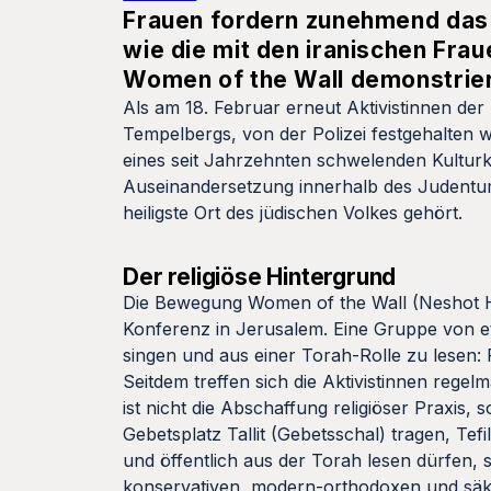
Frauen fordern zunehmend das Re
wie die mit den iranischen Fra
Women of the Wall demonstrier
Als am 18. Februar erneut Aktivistinnen 
Tempelbergs, von der Polizei festgehalten 
eines seit Jahrzehnten schwelenden Kulturka
Auseinandersetzung innerhalb des Judentums
heiligste Ort des jüdischen Volkes gehört.
Der religiöse Hintergrund
Die Bewegung Women of the Wall (Neshot Ha
Konferenz in Jerusalem. Eine Gruppe von e
singen und aus einer Torah-Rolle zu lesen:
Seitdem treffen sich die Aktivistinnen reg
ist nicht die Abschaffung religiöser Praxis
Gebetsplatz Tallit (Gebetsschal) tragen, Tef
und öffentlich aus der Torah lesen dürfen,
konservativen, modern-orthodoxen und säkular