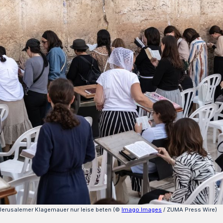
 Jerusalemer Klagemauer nur leise beten (©
Imago Images
/ ZUMA Press Wire)