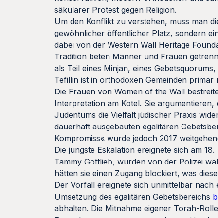
säkularer Protest gegen Religion.
Um den Konflikt zu verstehen, muss man die 
gewöhnlicher öffentlicher Platz, sondern ein
dabei von der Western Wall Heritage Founda
Tradition beten Männer und Frauen getrennt.
als Teil eines Minjan, eines Gebetsquorums,
Tefillin ist in orthodoxen Gemeinden primär
Die Frauen von Women of the Wall bestreite
Interpretation am Kotel. Sie argumentieren, 
Judentums die Vielfalt jüdischer Praxis wid
dauerhaft ausgebauten egalitären Gebetsber
Kompromiss« wurde jedoch 2017 weitgehend
Die jüngste Eskalation ereignete sich am 1
Tammy Gottlieb, wurden von der Polizei w
hätten sie einen Zugang blockiert, was dies
Der Vorfall ereignete sich unmittelbar nach
Umsetzung des egalitären Gebetsbereichs
b
abhalten. Die Mitnahme eigener Torah-Rollen