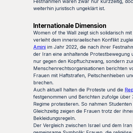
Festnahmen waren zwar nur kurzzeitig, doch 
weiterhin juristisch ungeklärt ist.
Internationale Dimension
Women of the Wall zeigt sich solidarisch mi
verleiht dem innerisraelischen Konflikt zugl
Amini
im Jahr 2022, die nach ihrer Festnahme
der Iran eine anhaltende Protestbewegung 
nur gegen den Kopftuchzwang, sondern zu
Menschenrechtsorganisationen berichten vo
Frauen mit Haftstrafen, Peitschenhieben u
brechen.
Auch aktuell halten die Proteste und die
Rep
festgenommen und Berichten zufolge über 30
Regime protestieren. So nahmen Student
Gleichzeitig zeigen die Frauen trotz der 
Bekleidungsregeln.
Der Vergleich zwischen Israel und dem Iran 
gemeinsame Symbolik: Frauen, die religiöse 