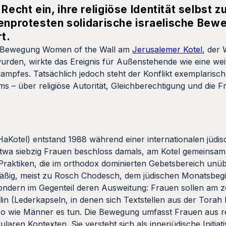
cht ein, ihre religiöse Identität selbst zu
uenprotesten solidarische israelische Bew
t.
der Bewegung Women of the Wall am
Jerusalemer Kotel
, der
wurden, wirkte das Ereignis für Außenstehende wie eine wei
mpfes. Tatsächlich jedoch steht der Konflikt exemplarisch 
 – über religiöse Autorität, Gleichberechtigung und die 
Kotel) entstand 1988 während einer internationalen jüdis
twa siebzig Frauen beschloss damals, am Kotel gemeinsam 
 Praktiken, die im orthodox dominierten Gebetsbereich unüb
elmäßig, meist zu Rosch Chodesch, dem jüdischen Monatsbegi
, sondern im Gegenteil deren Ausweitung: Frauen sollen am z
illin (Lederkapseln, in denen sich Textstellen aus der Torah
 so wie Männer es tun. Die Bewegung umfasst Frauen aus r
en Kontexten. Sie versteht sich als innerjüdische Initiativ