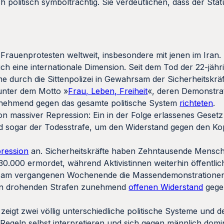
politisch symbolträchtig. Sie verdeutlichen, dass der Stat
t Frauenprotesten weltweit, insbesondere mit jenen im Iran
eich eine internationale Dimension. Seit dem Tod der 22-jäh
 durch die Sittenpolizei in Gewahrsam der Sicherheitskräft
unter dem Motto »
Frau, Leben, Freiheit
«, deren Demonstrat
nehmend gegen das gesamte politische System
richteten
.
n massiver Repression: Ein in der Folge erlassenes Geset
nd sogar der Todesstrafe, um den Widerstand gegen den K
ression
an. Sicherheitskräfte haben Zehntausende Mensc
.000 ermordet, während Aktivistinnen weiterhin öffentlic
en am vergangenen Wochenende die Massendemonstration
ihnen drohenden Strafen zunehmend
offenen Widerstand
gege
zeigt zwei völlig unterschiedliche politische Systeme und 
Regeln selbst interpretieren und sich gegen männlich domini