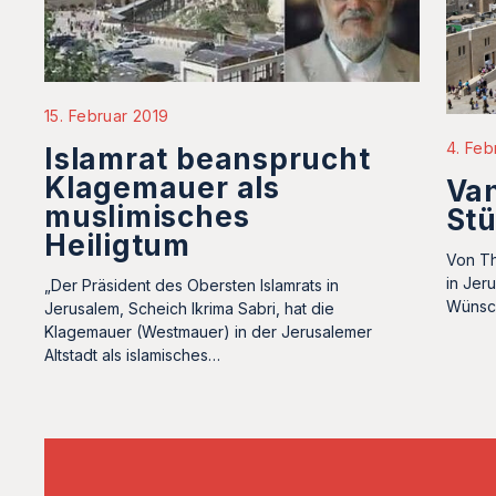
15. Februar 2019
4. Feb
Islamrat beansprucht
Klagemauer als
Van
muslimisches
St
Heiligtum
Von Th
in Jeru
„Der Präsident des Obersten Islamrats in
Wünsch
Jerusalem, Scheich Ikrima Sabri, hat die
Klagemauer (Westmauer) in der Jerusalemer
Altstadt als islamisches…