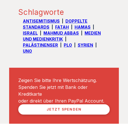
Schlagworte
ANTISEMITISMUS
DOPPELTE
STANDARDS
FATAH
HAMAS
ISRAEL
MAHMUD ABBAS
MEDIEN
UND MEDIENKRITIK
PALÄSTINENSER
PLO
SYRIEN
UNO
Zeigen Sie bitte Ihre Wertschätzung.
Spenden Sie jetzt mit Bank oder
Kreditkarte
oder direkt über Ihren PayPal Account.
JETZT SPENDEN