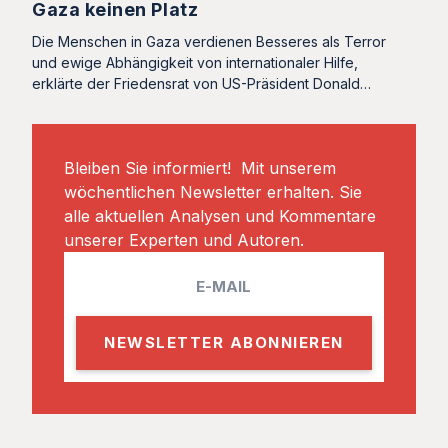
Gaza keinen Platz
Die Menschen in Gaza verdienen Besseres als Terror
und ewige Abhängigkeit von internationaler Hilfe,
erklärte der Friedensrat von US-Präsident Donald…
Bleiben Sie informiert! Mit unserem
wöchentlichen Newsletter erhalten. Sie
alle aktuellen Analysen und Kommentare
unserer Experten und Autoren.
E
m
a
i
l