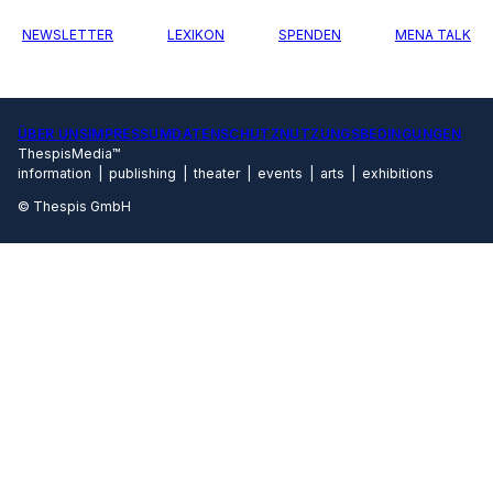
NEWSLETTER
LEXIKON
SPENDEN
MENA TALK
ÜBER UNS
IMPRESSUM
DATENSCHUTZ
NUTZUNGSBEDINGUNGEN
ThespisMedia™
information | publishing | theater | events | arts | exhibitions
© Thespis GmbH