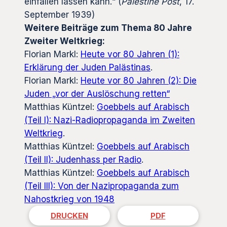
einfallen lassen kann.“ (
Palestine Post
, 17.
September 1939)
Weitere Beiträge zum Thema 80 Jahre
Zweiter Weltkrieg:
Florian Markl:
Heute vor 80 Jahren (1):
Erklärung der Juden Palästinas
.
Florian Markl:
Heute vor 80 Jahren (2): Die
Juden „vor der Auslöschung retten“
Matthias Küntzel:
Goebbels auf Arabisch
(Teil I): Nazi-Radiopropaganda im Zweiten
Weltkrieg
.
Matthias Küntzel:
Goebbels auf Arabisch
(Teil II): Judenhass per Radio
.
Matthias Küntzel:
Goebbels auf Arabisch
(Teil III): Von der Nazipropaganda zum
Nahostkrieg von 1948
DRUCKEN
PDF