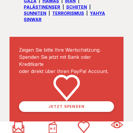
GAZA
HAMAS
IRAN
PALÄSTINENSER
SCHIITEN
SUNNITEN
TERRORISMUS
YAHYA
SINWAR
Zeigen Sie bitte Ihre Wertschätzung.
Spenden Sie jetzt mit Bank oder
Kreditkarte
oder direkt über Ihren PayPal Account.
JETZT SPENDEN