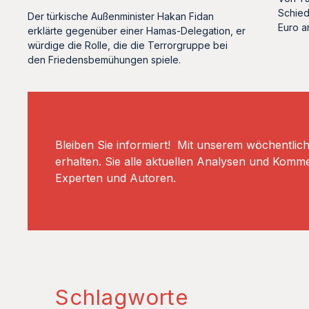
Schied
Der türkische Außenminister Hakan Fidan
Euro a
erklärte gegenüber einer Hamas-Delegation, er
würdige die Rolle, die die Terrorgruppe bei
den Friedensbemühungen spiele.
Bleiben Sie informiert! Mit unserem wöchentlic
erhalten. Sie alle aktuellen Analysen und Komm
Experten und Autoren.
Schlagworte