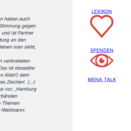
LEXIKON
en haben auch
v Stimmung gegen
und ist Partner
ltung an den
denen man sieht,
SPENDEN
n verbreiteten
Das ist dasselbe
n Allah‘) dem
MENA TALK
es Zeichen‘. (…)
us vor. ‚Hamburg
erbänden
se Themen
r-Wellmann: