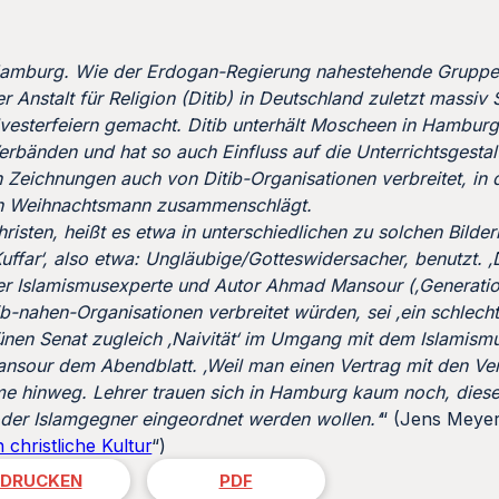
 Hamburg. Wie der Erdogan-Regierung nahestehende Grupp
r Anstalt für Religion (Ditib) in Deutschland zuletzt massi
lvesterfeiern gemacht. Ditib unterhält Moscheen in Hamburg 
erbänden und hat so auch Einfluss auf die Unterrichtsgesta
 Zeichnungen auch von Ditib-Organisationen verbreitet, in 
en Weihnachtsmann zusammenschlägt.
isten, heißt es etwa in unterschiedlichen zu solchen Bilder
uffar‘, also etwa: Ungläubige/Gotteswidersacher, benutzt. ‚
 der Islamismusexperte und Autor Ahmad Mansour (‚Generatio
b-nahen-Organisationen verbreitet würden, sei ‚ein schlecht
en Senat zugleich ‚Naivität‘ im Umgang mit dem Islamism
ansour dem Abendblatt. ‚Weil man einen Vertrag mit den V
eme hinweg. Lehrer trauen sich in Hamburg kaum noch, die
 oder Islamgegner eingeordnet werden wollen.‘
“ (Jens Meye
hristliche Kultur
“)
DRUCKEN
PDF