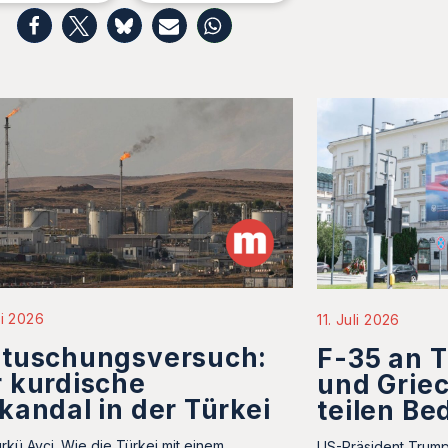
li 2026
11. Juli 2026
rtuschungsversuch:
F-35 an T
 kurdische
und Grie
kandal in der Türkei
teilen B
rkü Avci. Wie die Türkei mit einem
US-Präsident Trum