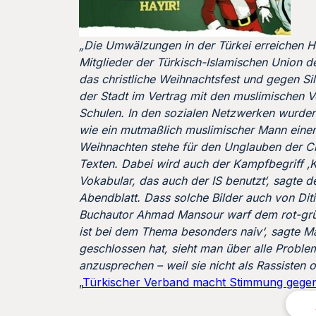
„Die Umwälzungen in der Türkei erreichen
Mitglieder der Türkisch-Islamischen Union de
das christliche Weihnachtsfest und gegen Si
der Stadt im Vertrag mit den muslimischen V
Schulen. In den sozialen Netzwerken wurden
wie ein mutmaßlich muslimischer Mann ein
Weihnachten stehe für den Unglauben der Chr
Texten. Dabei wird auch der Kampfbegriff ‚K
Vokabular, das auch der IS benutzt‘, sagte
Abendblatt. Dass solche Bilder auch von Diti
Buchautor Ahmad Mansour warf dem rot-grün
ist bei dem Thema besonders naiv‘, sagte M
geschlossen hat, sieht man über alle Probl
anzusprechen – weil sie nicht als Rassisten
„
Türkischer Verband macht Stimmung gegen c