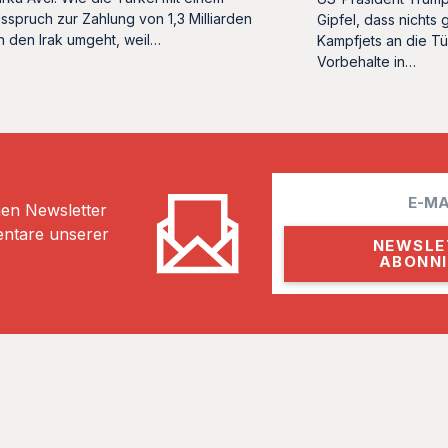
sspruch zur Zahlung von 1,3 Milliarden
Gipfel, dass nichts
n den Irak umgeht, weil…
Kampfjets an die Tü
Vorbehalte in…
E
hen Newsletter
m
entare unserer
a
i
l