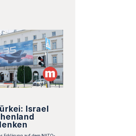
ürkei: Israel
chenland
edenken
ps Erklärung auf dem NATO-