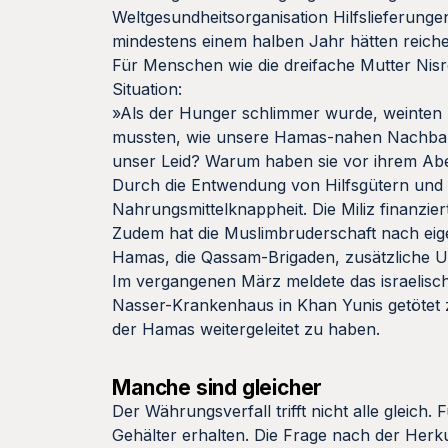
Weltgesundheitsorganisation Hilfslieferung
mindestens einem halben Jahr hätten reich
Für Menschen wie die dreifache Mutter Nisre
Situation:
»Als der Hunger schlimmer wurde, weinten 
mussten, wie unsere Hamas-nahen Nachbarn 
unser Leid? Warum haben sie vor ihrem Abe
Durch die Entwendung von Hilfsgütern und
Nahrungsmittelknappheit. Die Miliz finanzie
Zudem hat die Muslimbruderschaft nach eig
Hamas, die Qassam-Brigaden, zusätzliche 
Im vergangenen März meldete das israelisch
Nasser-Krankenhaus in Khan Yunis getötet 
der Hamas weitergeleitet zu haben.
Manche sind gleicher
Der Währungsverfall trifft nicht alle gleic
Gehälter erhalten. Die Frage nach der Herkun