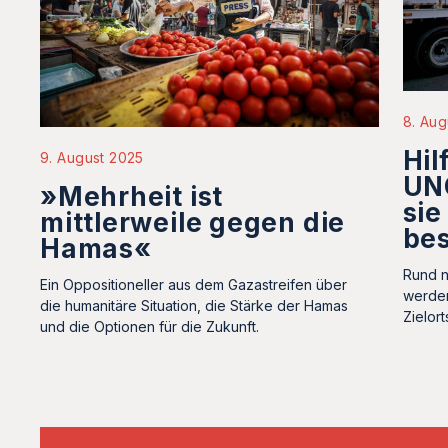
8. Aug
Hil
9. August 2025
UNO
»Mehrheit ist
sie
mittlerweile gegen die
bes
Hamas«
Rund n
Ein Oppositioneller aus dem Gazastreifen über
werden
die humanitäre Situation, die Stärke der Hamas
Zielor
und die Optionen für die Zukunft.