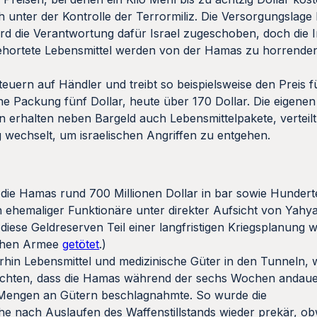
 unter der Kontrolle der Terrormiliz. Die Versorgungslage 
ird die Verantwortung dafür Israel zugeschoben, doch die In
ehortete Lebensmittel werden von der Hamas zu horrende
teuern auf Händler und treibt so beispielsweise den Preis f
ne Packung fünf Dollar, heute über 170 Dollar. Die eigenen
en erhalten neben Bargeld auch Lebensmittelpakete, verteilt
 wechselt, um israelischen Angriffen zu entgehen.
 die Hamas rund 700 Millionen Dollar in bar sowie Hundert
 ehemaliger Funktionäre unter direkter Aufsicht von Yahy
ese Geldreserven Teil einer langfristigen Kriegsplanung w
schen Armee
getötet
.)
hin Lebensmittel und medizinische Güter in den Tunneln, w
chten, dass die Hamas während der sechs Wochen andau
Mengen an Gütern beschlagnahmte. So wurde die
 nach Auslaufen des Waffenstillstands wieder prekär, ob