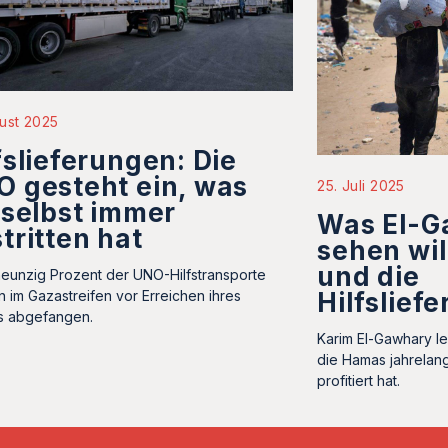
ust 2025
fslieferungen: Die
 gesteht ein, was
25. Juli 2025
 selbst immer
Was El-G
tritten hat
sehen wil
und die
eunzig Prozent der UNO-Hilfstransporte
Hilfslief
 im Gazastreifen vor Erreichen ihres
ts abgefangen.
Karim El-Gawhary l
die Hamas jahrelang
profitiert hat.