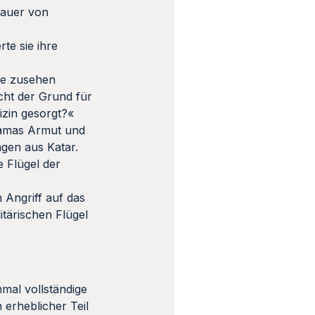
Dauer von
te sie ihre
ie zusehen
cht der Grund für
zin gesorgt?«
Hamas Armut und
ngen aus Katar.
 Flügel der
 Angriff auf das
tärischen Flügel
hmal vollständige
 erheblicher Teil