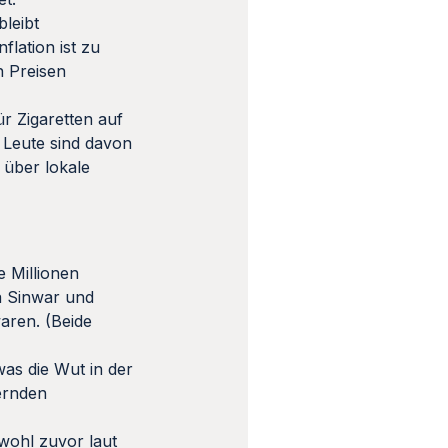
bleibt
flation ist zu
n Preisen
ür Zigaretten auf
 Leute sind davon
 über lokale
e Millionen
a Sinwar und
aren. (Beide
as die Wut in der
ernden
wohl zuvor laut