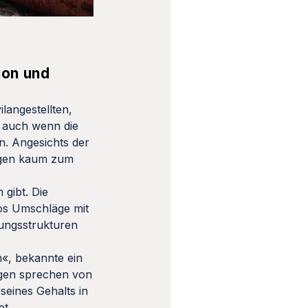
ion und
langestellten,
, auch wenn die
. Angesichts der
nigen kaum zum
 gibt. Die
os Umschläge mit
tungsstrukturen
«, bekannte ein
ugen sprechen von
seines Gehalts in
et.