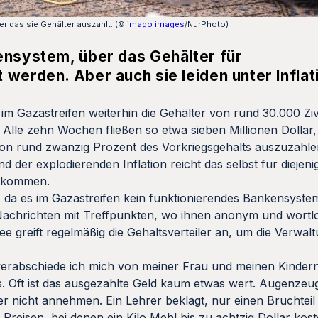
r das sie Gehälter auszahlt. (©
imago images
/NurPhoto)
ensystem, über das Gehälter für
 werden. Aber auch sie leiden unter Inflat
im Gazastreifen weiterhin die Gehälter von rund 30.000 Zivi
. Alle zehn Wochen fließen so etwa sieben Millionen Dollar
n rund zwanzig Prozent des Vorkriegsgehalts auszuzahlen
d der explodierenden Inflation reicht das selbst für dieje
bekommen.
 da es im Gazastreifen kein funktionierendes Bankensystem
Nachrichten mit Treffpunkten, wo ihnen anonym und wortl
ee greift regelmäßig die Gehaltsverteiler an, um die Verwal
verabschiede ich mich von meiner Frau und meinen Kindern
s. Oft ist das ausgezahlte Geld kaum etwas wert. Augenze
 nicht annehmen. Ein Lehrer beklagt, nur einen Bruchteil 
reisen, bei denen ein Kilo Mehl bis zu achtzig Dollar kost