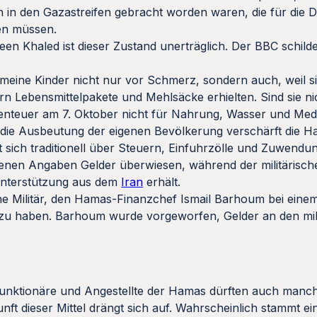
en in den Gazastreifen gebracht worden waren, die für die 
en müssen.
en Khaled ist dieser Zustand unerträglich. Der BBC schilder
meine Kinder nicht nur vor Schmerz, sondern auch, weil s
Lebensmittelpakete und Mehlsäcke erhielten. Sind sie ni
nteuer am 7. Oktober nicht für Nahrung, Wasser und Medi
 die Ausbeutung der eigenen Bevölkerung verschärft die 
rt sich traditionell über Steuern, Einfuhrzölle und Zuwendu
enen Angaben Gelder überwiesen, während der militärische
Unterstützung aus dem
Iran
erhält.
e Militär, den Hamas-Finanzchef Ismail Barhoum bei einem
zu haben. Barhoum wurde vorgeworfen, Gelder an den mili
h. Funktionäre und Angestellte der Hamas dürften auch manc
ft dieser Mittel drängt sich auf. Wahrscheinlich stammt ein