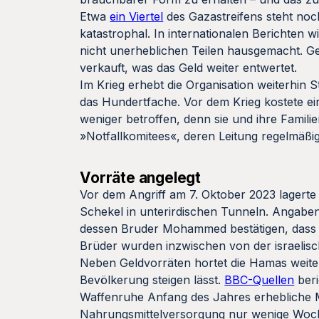
Etwa
ein Viertel
des Gazastreifens steht noch
katastrophal. In internationalen Berichten w
nicht unerheblichen Teilen hausgemacht. G
verkauft, was das Geld weiter entwertet.
Im Krieg erhebt die Organisation weiterhin S
das Hundertfache. Vor dem Krieg kostete ei
weniger betroffen, denn sie und ihre Famili
»Notfallkomitees«, deren Leitung regelmäßig
Vorräte angelegt
Vor dem Angriff am 7. Oktober 2023 lagerte
Schekel in unterirdischen Tunneln. Angaben
dessen Bruder Mohammed bestätigen, dass di
Brüder wurden inzwischen von der israeli
Neben Geldvorräten hortet die Hamas weiter
Bevölkerung steigen lässt.
BBC-Quellen
beri
Waffenruhe Anfang des Jahres erhebliche 
Nahrungsmittelversorgung nur wenige Woche