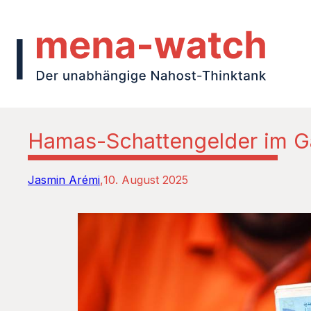
Hamas-Schattengelder im G
Jasmin Arémi
10. August 2025