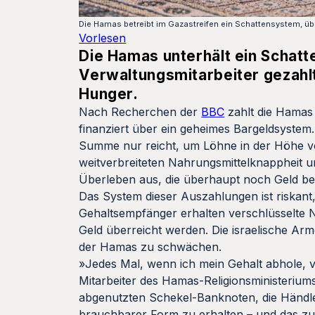
Die Hamas betreibt im Gazastreifen ein Schattensystem, übe
Vorlesen
Die Hamas unterhält ein Schatt
Verwaltungsmitarbeiter gezahlt
Hunger.
Nach Recherchen der
BBC
zahlt die Hamas 
finanziert über ein geheimes Bargeldsystem
Summe nur reicht, um Löhne in der Höhe vo
weitverbreiteten Nahrungsmittelknappheit un
Überleben aus, die überhaupt noch Geld 
Das System dieser Auszahlungen ist riskant,
Gehaltsempfänger erhalten verschlüsselte 
Geld überreicht werden. Die israelische Arm
der Hamas zu schwächen.
»Jedes Mal, wenn ich mein Gehalt abhole, 
Mitarbeiter des Hamas-Religionsministerium
abgenutzten Schekel-Banknoten, die Händler
brauchbarer Form zu erhalten – und das zu P