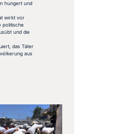
en hungert und
t wirkt vor
 politische
usübt und die
iert, das Täter
evölkerung aus