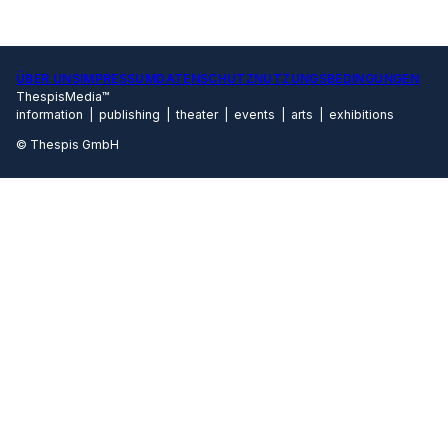
ÜBER UNS
IMPRESSUM
DATENSCHUTZ
NUTZUNGSBEDINGUNGEN
ThespisMedia™
information | publishing | theater | events | arts | exhibitions
© Thespis GmbH