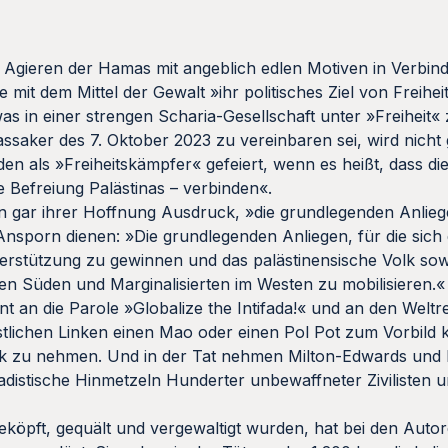
 Agieren der Hamas mit angeblich edlen Motiven in Verbin
mit dem Mittel der Gewalt »ihr politisches Ziel von Freihei
as in einer strengen Scharia-Gesellschaft unter »Freiheit«
saker des 7. Oktober 2023 zu vereinbaren sei, wird nicht g
en als »Freiheitskämpfer« gefeiert, wenn es heißt, dass di
 Befreiung Palästinas – verbinden«.
ren gar ihrer Hoffnung Ausdruck, »die grundlegenden Anli
 Ansporn dienen: »Die grundlegenden Anliegen, für die sic
nterstützung zu gewinnen und das palästinensische Volk sow
n Süden und Marginalisierten im Westen zu mobilisieren.«
ent an die Parole »Globalize the Intifada!« und an den Welt
westlichen Linken einen Mao oder einen Pol Pot zum Vorbild
ck zu nehmen. Und in der Tat nehmen Milton-Edwards und F
distische Hinmetzeln Hunderter unbewaffneter Zivilisten u
eköpft, gequält und vergewaltigt wurden, hat bei den Auto