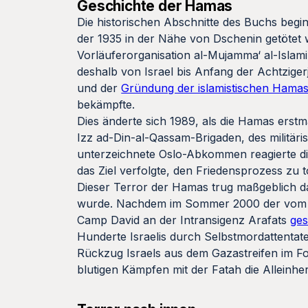
Geschichte der Hamas
Die historischen Abschnitte des Buchs begin
der 1935 in der Nähe von Dschenin getötet
Vorläuferorganisation al-Mujamma‘ al-Islami
deshalb von Israel bis Anfang der Achtzige
und der
Gründung der islamistischen Hama
bekämpfte.
Dies änderte sich 1989, als die Hamas erstm
Izz ad-Din-al-Qassam-Brigaden, des militäri
unterzeichnete Oslo-Abkommen reagierte die
das Ziel verfolgte, den Friedensprozess zu 
Dieser Terror der Hamas trug maßgeblich da
wurde. Nachdem im Sommer 2000 der vom da
Camp David an der Intransigenz Arafats
ges
Hunderte Israelis durch Selbstmordattentate
Rückzug Israels aus dem Gazastreifen im F
blutigen Kämpfen mit der Fatah die Alleinhe