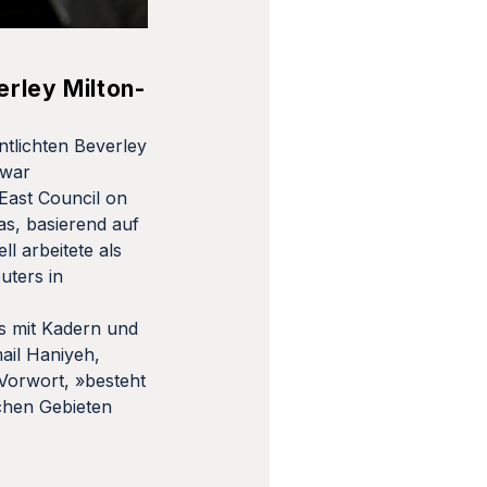
rley Milton-
tlichten Beverley
 war
 East Council on
das, basierend auf
l arbeitete als
uters in
ws mit Kadern und
ail Haniyeh,
Vorwort, »besteht
schen Gebieten