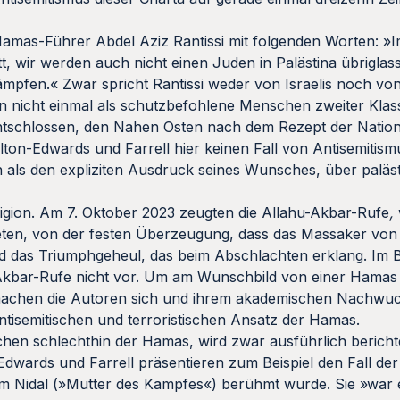
 Hamas-Führer Abdel Aziz Rantissi mit folgenden Worten: »
, wir werden auch nicht einen Juden in Palästina übriglas
kämpfen.« Zwar spricht Rantissi weder von Israelis noch von
n nicht einmal als schutzbefohlene Menschen zweiter Klas
 entschlossen, den Nahen Osten nach dem Rezept der Nationa
ton-Edwards und Farrell hier keinen Fall von Antisemitism
ch als den expliziten Ausdruck seines Wunsches, über paläs
eligion. Am 7. Oktober 2023 zeugten die Allahu-Akbar-Rufe
,
ten, von der festen Überzeugung, dass das Massaker von G
nd das Triumphgeheul, das beim Abschlachten erklang. Im 
Akbar-Rufe nicht vor. Um am Wunschbild von einer Hamas 
 machen die Autoren sich und ihrem akademischen Nachwu
antisemitischen und terroristischen Ansatz der Hamas.
hen schlechthin der Hamas, wird zwar ausführlich berichte
-Edwards und Farrell präsentieren zum Beispiel den Fall der
Nidal (»Mutter des Kampfes«) berühmt wurde. Sie »war e