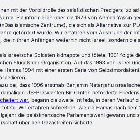
nen mit der Vorbildrolle des salafistischen Predigers Izz a
 wurde. Sie informieren über die 1973 von Ahmed Yassin g
(»Das islamische Zentrum«), die sich als Alternative zur P
rjahre gefördert wurde. Wir erfahren vom Ausbruch der In
s
, die in ihren Anfängen weiterhin nicht Israel, sondern die
als israelische Soldaten kidnappte und tötete. 1991 folgte 
schen Flügels der Organisation. Auf das 1993 von Israel u
 Hamas 1994 mit einer ersten Serie von Selbstmordattentat
torpedieren.
zu bei, dass 1996 erstmals Benjamin Netanjahu israelische
maligen US-Präsidenten Bill Clinton beförderte Frieden
cheitert war
, begann die zweite Intifada, in deren Verlauf 
 tötete. Wir erfahren schließlich, wie die Hamas nach dem
olgejahr die palästinensische Parlamentswahl gewann und 
rrschaft über den Gazastreifen sicherte.