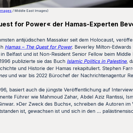
Images
/ Middle East Images)
uest for Power« der Hamas-Experten Beve
sten antijüdischen Massaker seit dem Holocaust, veröffen
ch
Hamas – The Quest for Power
. Beverley Milton-Edwards
y in Belfast und ist Non-Resident Senior Fellow beim Middle
 1996 publizierte sie das Buch
Islamic Politics in Palestine
, 
chichte und Historie der Hamas rekapituliert. Stephen Farrel
imes
und war bis 2022 Bürochef der Nachrichtenagentur Re
6, basiert auch die jüngste Veröffentlichung auf Intervie
ente Führer wie Mahmoud Zahar, Abdel Aziz Rantissi, Ism
inwar. »Der Zweck des Buchs«, schreiben die Autoren im 
tstanden ist, gewachsen ist und sich in den … palästinensi