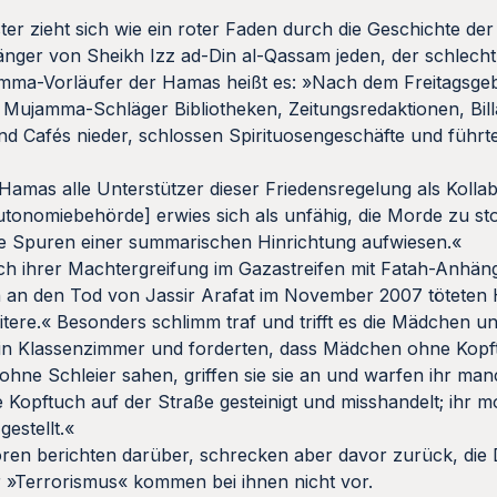
r zieht sich wie ein roter Faden durch die Geschichte de
hänger von Sheikh Izz ad-Din al-Qassam jeden, der schlecht
amma-Vorläufer der Hamas heißt es: »Nach dem Freitagsge
ujamma-Schläger Bibliotheken, Zeitungsredaktionen, Bill
und Cafés nieder, schlossen Spirituosengeschäfte und führt
mas alle Unterstützer dieser Friedensregelung als Kollab
utonomiebehörde] erwies sich als unfähig, die Morde zu s
die Spuren einer summarischen Hinrichtung aufwiesen.«
ch ihrer Machtergreifung im Gazastreifen mit Fatah-Anhän
an den Tod von Jassir Arafat im November 2007 töteten
ere.« Besonders schlimm traf und trifft es die Mädchen u
in Klassenzimmer und forderten, dass Mädchen ohne Kopft
ohne Schleier sahen, griffen sie sie an und warfen ihr ma
Kopftuch auf der Straße gesteinigt und misshandelt; ihr m
estellt.«
toren berichten darüber, schrecken aber davor zurück, die
 »Terrorismus« kommen bei ihnen nicht vor.