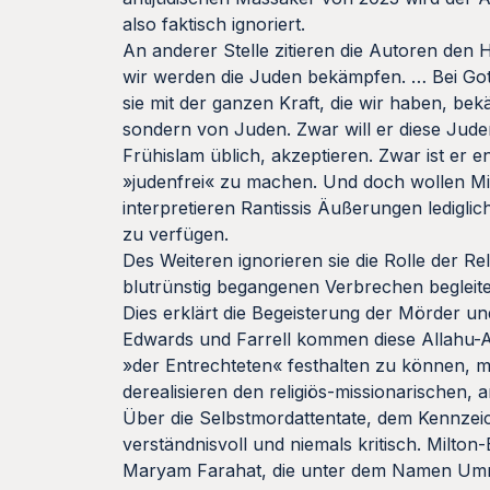
also faktisch ignoriert.
An anderer Stelle zitieren die Autoren den
wir werden die Juden bekämpfen. … Bei Gott
sie mit der ganzen Kraft, die wir haben, be
sondern von Juden. Zwar will er diese Jude
Frühislam üblich, akzeptieren. Zwar ist er
»judenfrei« zu machen. Und doch wollen Mil
interpretieren Rantissis Äußerungen ledigli
zu verfügen.
Des Weiteren ignorieren sie die Rolle der R
blutrünstig begangenen Verbrechen begleite
Dies erklärt die Begeisterung der Mörder u
Edwards und Farrell kommen diese Allahu-
»der Entrechteten« festhalten zu können,
derealisieren den religiös-missionarischen, 
Über die Selbstmordattentate, dem Kennzeic
verständnisvoll und niemals kritisch. Milton
Maryam Farahat, die unter dem Namen Umm 