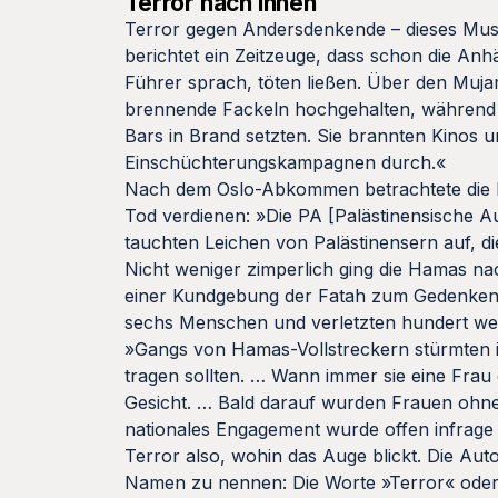
Terror nach innen
Terror gegen Andersdenkende – dieses Muste
berichtet ein Zeitzeuge, dass schon die An
Führer sprach, töten ließen. Über den Muj
brennende Fackeln hochgehalten, während M
Bars in Brand setzten. Sie brannten Kinos 
Einschüchterungskampagnen durch.«
Nach dem Oslo-Abkommen betrachtete die Ha
Tod verdienen: »Die PA [Palästinensische A
tauchten Leichen von Palästinensern auf, 
Nicht weniger zimperlich ging die Hamas na
einer Kundgebung der Fatah zum Gedenken 
sechs Menschen und verletzten hundert weit
»Gangs von Hamas-Vollstreckern stürmten 
tragen sollten. … Wann immer sie eine Frau 
Gesicht. … Bald darauf wurden Frauen ohne 
nationales Engagement wurde offen infrage g
Terror also, wohin das Auge blickt. Die Au
Namen zu nennen: Die Worte »Terror« oder