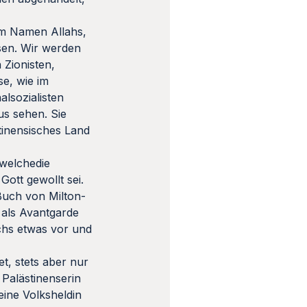
Im Namen Allahs,
sen. Wir werden
 Zionisten,
se, wie im
lsozialisten
us sehen. Sie
tinensisches Land
welchedie
ott gewollt sei.
Buch von Milton-
als Avantgarde
chs etwas vor und
t, stets aber nur
 Palästinenserin
ine Volksheldin