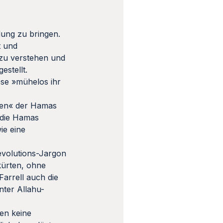
dung zu bringen.
t und
 zu verstehen und
estellt.
ese »mühelos ihr
egen« der Hamas
h die Hamas
ie eine
revolutions-Jargon
 kürten, ohne
arrell auch die
nter Allahu-
ren keine