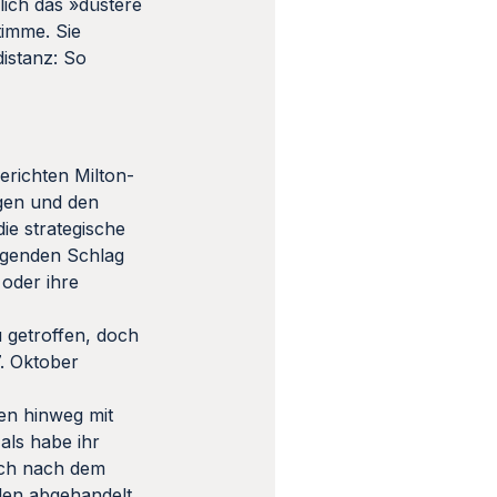
glich das »düstere
timme. Sie
istanz: So
erichten Milton-
gen und den
ie strategische
tigenden Schlag
 oder ihre
 getroffen, doch
7. Oktober
en hinweg mit
als habe ihr
och nach dem
len abgehandelt,