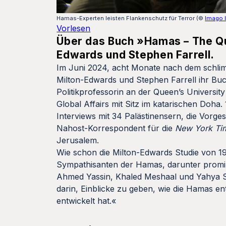
Hamas-Experten leisten Flankenschutz für Terror (©
Imago 
Vorlesen
Über das Buch »Hamas – The Q
Edwards und Stephen Farrell.
Im Juni 2024, acht Monate nach dem schlimm
Milton-Edwards und Stephen Farrell ihr Bu
Politikprofessorin an der Queen’s Universit
Global Affairs mit Sitz im katarischen Doha.
Interviews mit 34 Palästinensern, die Vorges
Nahost-Korrespondent für die
New York T
Jerusalem.
Wie schon die Milton-Edwards Studie von 199
Sympathisanten der Hamas, darunter promin
Ahmed Yassin, Khaled Meshaal und Yahya S
darin, Einblicke zu geben, wie die Hamas en
entwickelt hat.«