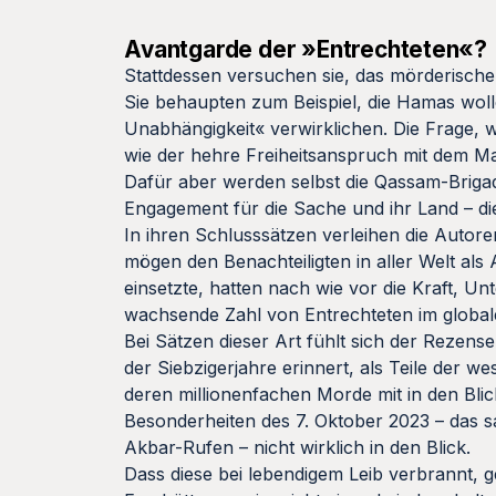
Avantgarde der »Entrechteten«?
Stattdessen versuchen sie, das mörderische
Sie behaupten zum Beispiel, die Hamas wolle 
Unabhängigkeit« verwirklichen. Die Frage, w
wie der hehre Freiheitsanspruch mit dem Mas
Dafür aber werden selbst die Qassam-Brigad
Engagement für die Sache und ihr Land – die
In ihren Schlusssätzen verleihen die Auto
mögen den Benachteiligten in aller Welt als
einsetzte, hatten nach wie vor die Kraft, U
wachsende Zahl von Entrechteten im globale
Bei Sätzen dieser Art fühlt sich der Rezens
der Siebzigerjahre erinnert, als Teile der 
deren millionenfachen Morde mit in den Bli
Besonderheiten des 7. Oktober 2023 – das sa
Akbar-Rufen – nicht wirklich in den Blick.
Dass diese bei lebendigem Leib verbrannt, g