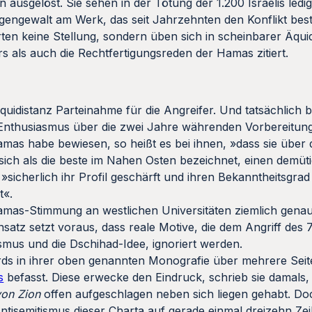
n ausgelöst. Sie sehen in der Tötung der 1.200 Israelis ledi
engewalt am Werk, das seit Jahrzehnten den Konflikt bes
 keine Stellung, sondern üben sich in scheinbarer Äquid
 als auch die Rechtfertigungsreden der Hamas zitiert.
quidistanz Parteinahme für die Angreifer. Und tatsächlich b
Enthusiasmus über die zwei Jahre währenden Vorbereitun
mas habe bewiesen, so heißt es bei ihnen, »dass sie über d
ie sich als die beste im Nahen Osten bezeichnet, einen demü
sicherlich ihr Profil geschärft und ihren Bekanntheitsgrad
t«.
mas-Stimmung an westlichen Universitäten ziemlich genau
Ansatz setzt voraus, dass reale Motive, die dem Angriff des 
smus und die Dschihad-Idee, ignoriert werden.
rds in ihrer oben genannten Monografie über mehrere Seit
s
befasst. Diese erwecke den Eindruck, schrieb sie damals, 
von Zion
offen aufgeschlagen neben sich liegen gehabt. D
ntisemitismus dieser Charta auf gerade einmal dreizehn Zei