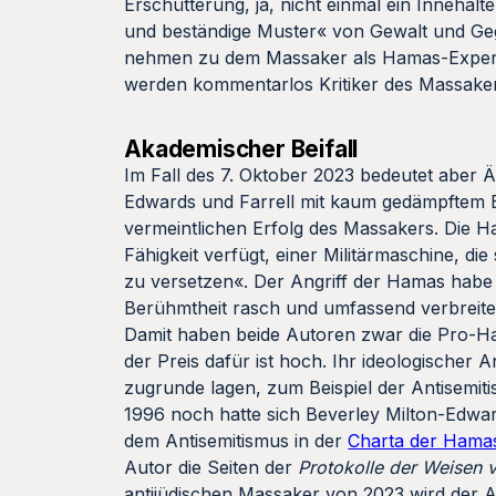
Erschütterung, ja, nicht einmal ein Innehalte
und beständige Muster« von Gewalt und Geg
nehmen zu dem Massaker als Hamas-Experten
werden kommentarlos Kritiker des Massakers
Akademischer Beifall
Im Fall des 7. Oktober 2023 bedeutet aber Ä
Edwards und Farrell mit kaum gedämpftem 
vermeintlichen Erfolg des Massakers. Die Ha
Fähigkeit verfügt, einer Militärmaschine, d
zu versetzen«. Der Angriff der Hamas habe »
Berühmtheit rasch und umfassend verbreite
Damit haben beide Autoren zwar die Pro-Ha
der Preis dafür ist hoch. Ihr ideologischer 
zugrunde lagen, zum Beispiel der Antisemiti
1996 noch hatte sich Beverley Milton-Edwa
dem Antisemitismus in der
Charta der Hama
Autor die Seiten der
Protokolle der Weisen 
antijüdischen Massaker von 2023 wird der A