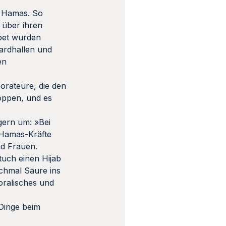
r Hamas. So
 über ihren
bet wurden
ardhallen und
en
orateure, die den
toppen, und es
gern um: »Bei
 Hamas-Kräfte
nd Frauen.
uch einen Hijab
nchmal Säure ins
oralisches und
 Dinge beim