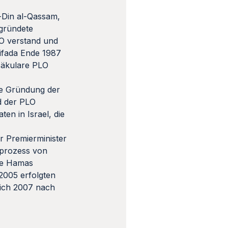
d-Din al-Qassam,
egründete
LO verstand und
tifada Ende 1987
 säkulare PLO
die Gründung der
nd der PLO
en in Israel, die
r Premierminister
sprozess von
die Hamas
 2005 erfolgten
sich 2007 nach