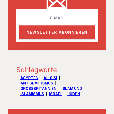
E
m
a
i
l
Schlagworte
ÄGYPTEN
AL-SISI
ANTISEMITISMUS
GROSSBRITANNIEN
ISLAM UND
ISLAMISMUS
ISRAEL
JUDEN