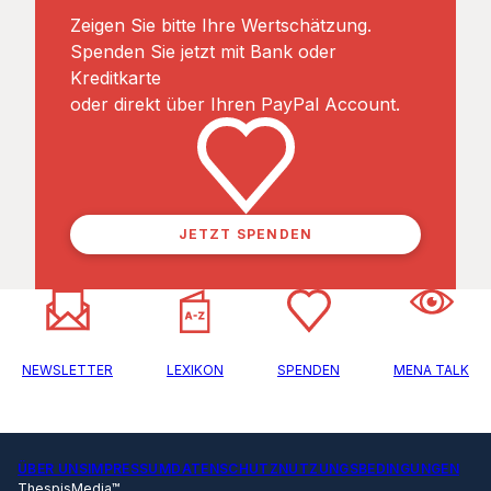
Zeigen Sie bitte Ihre Wertschätzung.
Spenden Sie jetzt mit Bank oder
Kreditkarte
oder direkt über Ihren PayPal Account.
JETZT SPENDEN
NEWSLETTER
LEXIKON
SPENDEN
MENA TALK
ÜBER UNS
IMPRESSUM
DATENSCHUTZ
NUTZUNGSBEDINGUNGEN
ThespisMedia™