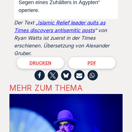
Segen eines Zuhälters in Ägypten“
operiere.
Der Text „
Islamic Relief leader quits as
Times discovers antisemitic posts
“ von
Ryan Watts ist zuerst in der Times
erschienen. Übersetzung von Alexander
Gruber.
DRUCKEN
PDF
MEHR ZUM THEMA