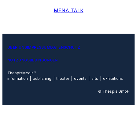
MENA TALK
ÜBER UNS
IMPRESSUM
DATENSCHUTZ
NUTZUNGSBEDINGUNGEN
ThespisMedia™
information | publishing | theater | events | arts | exhibitions
© Thespis GmbH