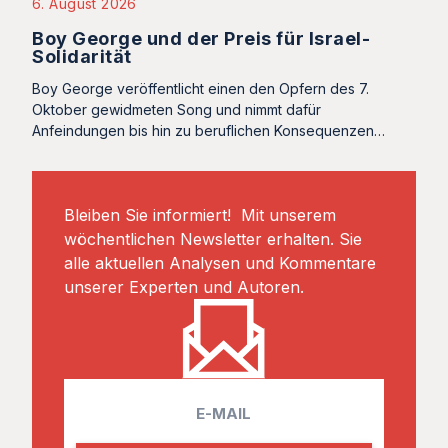
6. August 2026
Boy George und der Preis für Israel-
Solidarität
Boy George veröffentlicht einen den Opfern des 7.
Oktober gewidmeten Song und nimmt dafür
Anfeindungen bis hin zu beruflichen Konsequenzen…
Bleiben Sie informiert! Mit unserem
wöchentlichen Newsletter erhalten. Sie
alle aktuellen Analysen und Kommentare
unserer Experten und Autoren.
E
m