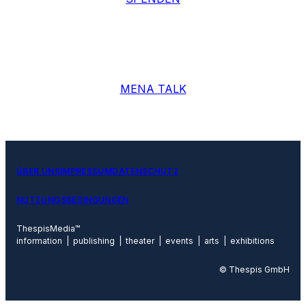
MENA TALK
ÜBER UNS
IMPRESSUM
DATENSCHUTZ
NUTZUNGSBEDINGUNGEN
ThespisMedia™
information | publishing | theater | events | arts | exhibitions
© Thespis GmbH