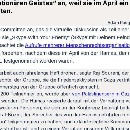
onären Geistes“ an, weil sie im April ein
rten.
Adam Rasg
ommittee an, das die virtuelle Diskussion als Teil einer
die sie „Skype With Your Enemy“ (Skype mit Deinem Feind
sachtet die
Aufrufe mehrerer Menschenrechtsorganisati
n forderten, nachdem diese im April von der Hamas, der m
ert, festgenommen worden waren.
eit auch jahrelange Haft drohen, sagte Raji Sourani, der
te, der Gruppe, die die Friedensaktivisten in Gaza vertrit
nnerstag von der Gruppe öffentlich gemacht.
 200 Teilnehmer an, wurde aber
von Palästinensern in Gaza 
is wenden. Die Hamas reagierte darauf mit der Verhaftung
iteren Personen, die sich an der Konferenz beteiligt hatt
ad al-Bozm, der Sprecher des von der Hamas geführten Inn
tion“ teilgenommen zu haben, und erklärte jegliche Kommuni
strafbar ist, und zu einem Verrat an unserem Volk und se