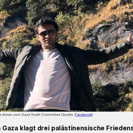
Rami Aman vom Gaza Youth Committee (Quelle:
Facebook
)
n Gaza klagt drei palästinensische Frieden