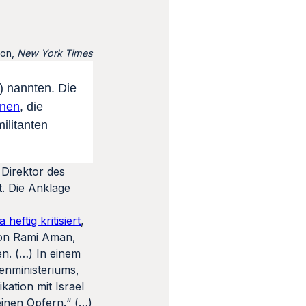
on,
New York Times
) nannten. Die
onen
, die
ilitanten
 Direktor des
t. Die Anklage
heftig kritisiert
,
 von Rami Aman,
en. (…) In einem
enministeriums,
kation mit Israel
inen Opfern.“ (…)