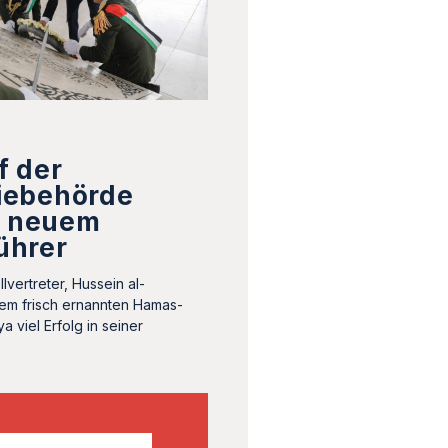
f der
iebehörde
t neuem
ührer
vertreter, Hussein al-
em frisch ernannten Hamas-
ya viel Erfolg in seiner