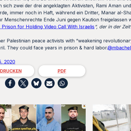
 sich zwei der drei angeklagten Aktivisten, Rami Aman und
de, immer noch in Haft, während ein Dritter, Manar al-Sha
ür Menschenrechte Ende Juni gegen Kaution freigelassen 
Prison for Holding Video Call With Israelis
“, der in der Zeit
Palestinian peace activists with “weakening revolutionary 
April. They could face years in prison & hard labor.
@mbachel
5, 2020
DRUCKEN
PDF