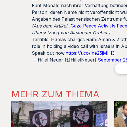
Fünf Monate nach ihrer Verhaftung befinden
Person, deren Name nicht veröffentlicht wur
Angaben des Palästinensischen Zentrums f
(Aus dem Artikel „
Gaza Peace Activists Face 
Übersetzung von Alexander Gruber.)
Terrible: Hamas charges Rami Aman & 2 other 
role in holding a video call with Israelis in 
Speak out now.
https://t.co/lne25jMHl3
— Hillel Neuer (@HillelNeuer)
September 2
MEHR ZUM THEMA