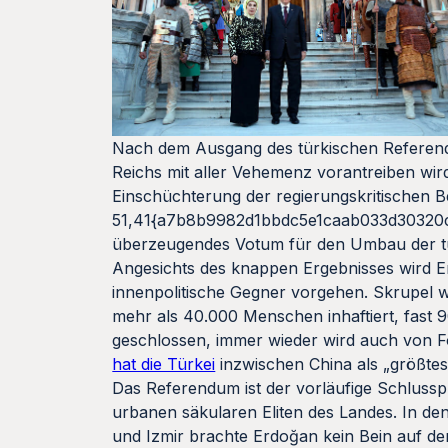
Nach dem Ausgang des türkischen Referend
Reichs mit aller Vehemenz vorantreiben w
Einschüchterung der regierungskritischen B
51,41{a7b8b9982d1bbdc5e1caab033d30320
überzeugendes Votum für den Umbau der türk
Angesichts des knappen Ergebnisses wird E
innenpolitische Gegner vorgehen. Skrupel 
mehr als 40.000 Menschen inhaftiert, fast
geschlossen, immer wieder wird auch von Fo
hat die Türkei
inzwischen China als „größtes 
Das Referendum ist der vorläufige Schlusspu
urbanen säkularen Eliten des Landes. In den
und Izmir brachte Erdoğan kein Bein auf den