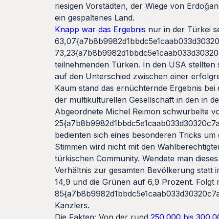
riesigen Vorstädten, der Wiege von Erdoğans 
ein gespaltenes Land.
Knapp war das Ergebnis
nur in der Türkei s
63,07{a7b8b9982d1bbdc5e1caab033d30320c7
73,23{a7b8b9982d1bbdc5e1caab033d30320
teilnehmenden Türken. In den USA stellten 
auf den Unterschied zwischen einer erfolg
Kaum stand das ernüchternde Ergebnis bei d
der multikulturellen Gesellschaft in den in d
Abgeordnete Michel Reimon schwurbelte vo
25{a7b8b9982d1bbdc5e1caab033d30320c7a1
bedienten sich eines besonderen Tricks um 
Stimmen wird nicht mit den Wahlberechtigte
türkischen Community. Wendete man dieses 
Verhältnis zur gesamten Bevölkerung statt 
14,9 und die Grünen auf 6,9 Prozent. Folgt 
85{a7b8b9982d1bbdc5e1caab033d30320c7a19
Kanzlers.
Die Fakten: Von der rund
250.000 bis 300.