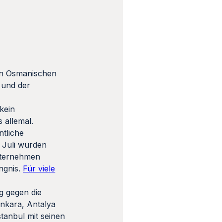
ten Osmanischen
 und der
kein
 allemal.
tliche
 Juli wurden
unternehmen
ngnis.
Für viele
g gegen die
Ankara, Antalya
stanbul mit seinen