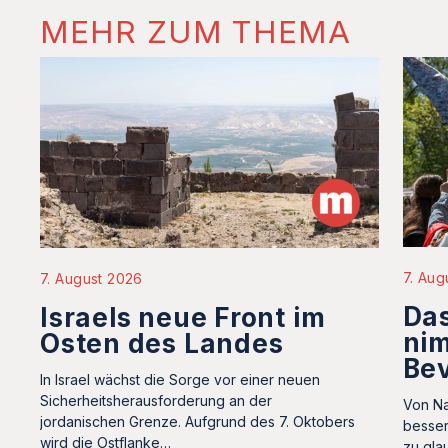
MEHR ZUM THEMA
7. Aug
7. August 2026
Das
Israels neue Front im
nim
Osten des Landes
Bev
In Israel wächst die Sorge vor einer neuen
Sicherheitsherausforderung an der
Von Na
jordanischen Grenze. Aufgrund des 7. Oktobers
besser
wird die Ostflanke…
zu gla