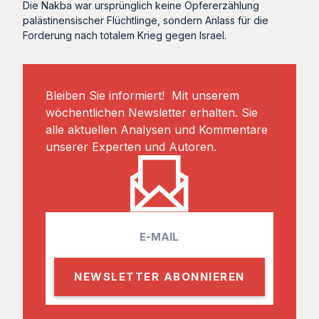
Die Nakba war ursprünglich keine Opfererzählung
palästinensischer Flüchtlinge, sondern Anlass für die
Forderung nach totalem Krieg gegen Israel.
Bleiben Sie informiert! Mit unserem
wöchentlichen Newsletter erhalten. Sie
alle aktuellen Analysen und Kommentare
unserer Experten und Autoren.
E
m
a
i
l