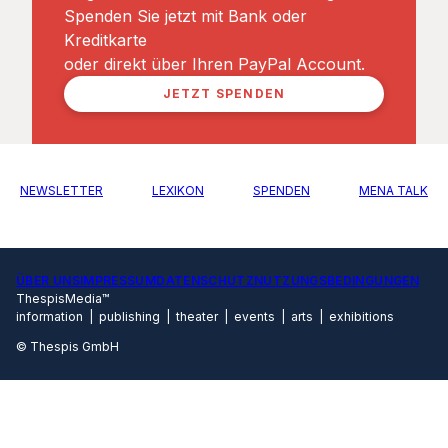
Spenden Sie jetzt mit Bank oder
Kreditkarte
oder direkt über Ihren PayPal Account.
JETZT SPENDEN
NEWSLETTER
LEXIKON
SPENDEN
MENA TALK
ÜBER UNS
IMPRESSUM
DATENSCHUTZ
NUTZUNGSBEDINGUNGEN
ThespisMedia™
information | publishing | theater | events | arts | exhibitions
© Thespis GmbH