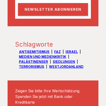
a
i
l
Schlagworte
ANTISEMITISMUS
FAZ
ISRAEL
MEDIEN UND MEDIENKRITIK
PALÄSTINENSER
SIEDLUNGEN
TERRORISMUS
WESTJORDANLAND
Zeigen Sie bitte Ihre Wertschätzung.
Spenden Sie jetzt mit Bank oder
Kreditkarte