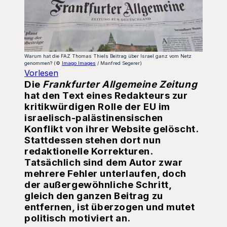
Warum hat die FAZ Thomas Thiels Beitrag über Israel ganz vom Netz
genommen? (©
Imago Images
/ Manfred Segerer)
Vorlesen
Die
Frankfurter
Allgemeine
Zeitung
hat den Text eines Redakteurs zur
kritikwürdigen Rolle der EU im
israelisch-palästinensischen
Konflikt von ihrer Website gelöscht.
Stattdessen stehen dort nun
redaktionelle Korrekturen.
Tatsächlich sind dem Autor zwar
mehrere Fehler unterlaufen, doch
der außergewöhnliche Schritt,
gleich den ganzen Beitrag zu
entfernen, ist überzogen und mutet
politisch motiviert an.