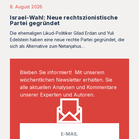
8. August 2026
Israel-Wahl: Neue rechtszionistische
Partei gegründet
Die ehemaligen Likud-Politiker Gilad Erdan und Yuli
Edelstein haben eine neue rechte Partei gegründet, die
sich als Alternative zum Netanjahus…
Bleiben Sie informiert! Mit unserem
wöchentlichen Newsletter erhalten. Sie
alle aktuellen Analysen und Kommentare
unserer Experten und Autoren.
E
m