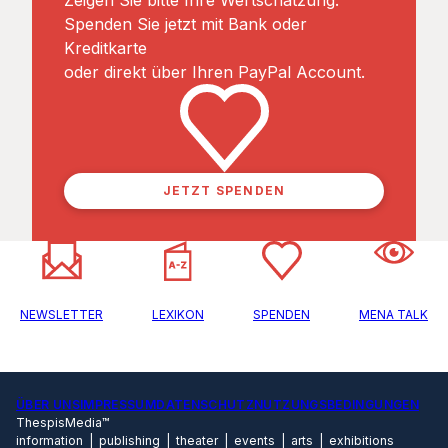
Zeigen Sie bitte Ihre Wertschätzung.
Spenden Sie jetzt mit Bank oder
Kreditkarte
oder direkt über Ihren PayPal Account.
JETZT SPENDEN
NEWSLETTER
LEXIKON
SPENDEN
MENA TALK
ÜBER UNS
IMPRESSUM
DATENSCHUTZ
NUTZUNGSBEDINGUNGEN
ThespisMedia™
information | publishing | theater | events | arts | exhibitions