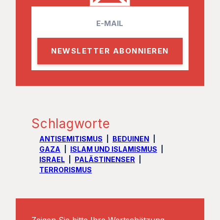
E
m
a
i
l
Schlagworte
ANTISEMITISMUS
BEDUINEN
GAZA
ISLAM UND ISLAMISMUS
ISRAEL
PALÄSTINENSER
TERRORISMUS