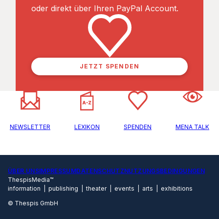
oder direkt über Ihren PayPal Account.
JETZT SPENDEN
NEWSLETTER
LEXIKON
SPENDEN
MENA TALK
ÜBER UNS
IMPRESSUM
DATENSCHUTZ
NUTZUNGSBEDINGUNGEN
ThespisMedia™
information | publishing | theater | events | arts | exhibitions
© Thespis GmbH