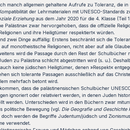
ich manch allgemein gehaltene Aufrufe zu Toleranz, die in
ompatibilität der Lehrmaterialen mit UNESCO-Standards z
oziale Erziehung
aus dem Jahr 2020 für die 4. Klasse (Teil 1
e Palästina« zwar hervorgehoben, dass die offizielle Relig
Religionen und ihre Heiligtümer respektiert« würden.
nd zwei Dinge auffällig: Erstens beschränkt sich die Tolera
h auf monotheistische Religionen, nicht aber auf alle Glaub
weitens wird die Passage durch den Rest der Schulbücher 
uden zu Palästina schlicht abgestritten wird (s. u.). Deshalb
 auch keine jüdischen Heiligtümer, denen »Respekt« entge
en sich tolerante Passagen ausschließlich auf das Christ
lem mehrfach betont wird.
u kommen, dass die palästinensischen Schulbücher UNESC
gen ignoriert oder relativiert werden, in denen Juden histor
ellt werden. Unterschieden wird in den Büchern zwar mitu
s politische Bewegung (vgl.
Die Geografie und Geschichte P
80), doch werden die Begriffe Judentum/jüdisch und Zionismus
me verwendet.