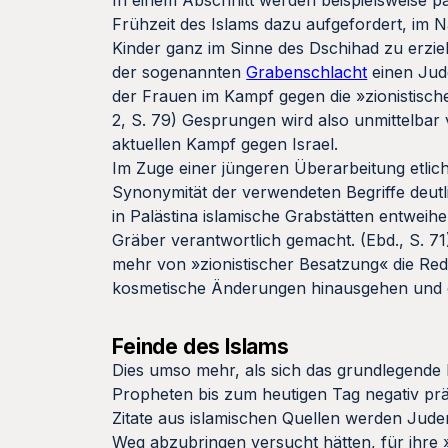
In einem Abschnitt werden beispielsweise 
Frühzeit des Islams dazu aufgefordert, im 
Kinder ganz im Sinne des Dschihad zu erzie
der sogenannten
Grabenschlacht
einen Jude
der Frauen im Kampf gegen die »zionistische
2, S. 79) Gesprungen wird also unmittelba
aktuellen Kampf gegen Israel.
Im Zuge einer jüngeren Überarbeitung etl
Synonymität der verwendeten Begriffe deut
in Palästina islamische Grabstätten entweih
Gräber verantwortlich gemacht. (Ebd., S. 71)
mehr von »zionistischer Besatzung« die Rede
kosmetische Änderungen hinausgehen und ei
Feinde des Islams
Dies umso mehr, als sich das grundlegende N
Propheten bis zum heutigen Tag negativ präs
Zitate aus islamischen Quellen werden Jude
Weg abzubringen versucht hätten, für ihre