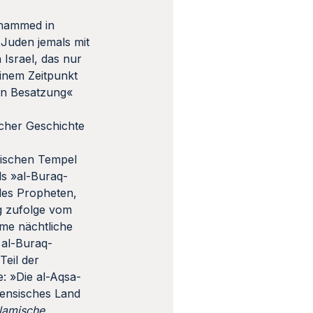
ohammed in
 Juden jemals mit
 Israel, das nur
einem Zeitpunkt
hen Besatzung«
scher Geschichte
dischen Tempel
ls »al-Buraq-
des Propheten,
g zufolge vom
me nächtliche
 al-Buraq-
Teil der
: »Die al-Aqsa-
nensisches Land
slamische