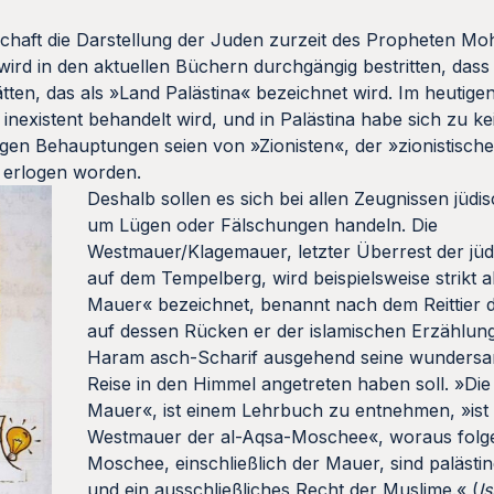
schaft die Darstellung der Juden zurzeit des Propheten M
ird in den aktuellen Büchern durchgängig bestritten, dass
ten, das als »Land Palästina« bezeichnet wird. Im heutigen
 inexistent behandelt wird, und in Palästina habe sich zu k
iligen Behauptungen seien von »Zionisten«, der »zionistisc
 erlogen worden.
Deshalb sollen es sich bei allen Zeugnissen jüdi
um Lügen oder Fälschungen handeln. Die
Westmauer/Klagemauer, letzter Überrest der jü
auf dem Tempelberg, wird beispielsweise strikt a
Mauer« bezeichnet, benannt nach dem Reittier 
auf dessen Rücken er der islamischen Erzählun
Haram asch-Scharif ausgehend seine wundersa
Reise in den Himmel angetreten haben soll. »Die
Mauer«, ist einem Lehrbuch zu entnehmen, »ist 
Westmauer der al-Aqsa-Moschee«, woraus folge
Moschee, einschließlich der Mauer, sind palästi
und ein ausschließliches Recht der Muslime.« (
I