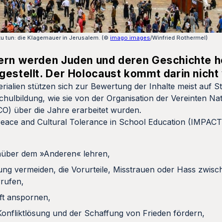
zu tun: die Klagemauer in Jerusalem. (©
imago images
/Winfried Rothermel)
hern werden Juden und deren Geschichte 
gestellt. Der Holocaust kommt darin nicht 
ialien stützen sich zur Bewertung der Inhalte meist auf St
hulbildung, wie sie von der Organisation der Vereinten Na
O) über die Jahre erarbeitet wurden.
g Peace and Cultural Tolerance in School Education (IMPAC
nüber dem »Anderen« lehren,
lung vermeiden, die Vorurteile, Misstrauen oder Hass zwisch
rufen,
ft anspornen,
Konfliktlösung und der Schaffung von Frieden fördern,