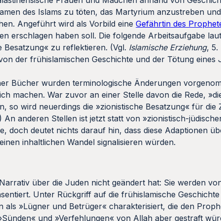
palästinensische Frauen und Mädchen anhand von Geschich
Namen des Islams zu töten, das Martyrium anzustreben und
hen. Angeführt wird als Vorbild eine
Gefährtin des Prophet
n erschlagen haben soll. Die folgende Arbeitsaufgabe laute
 Besatzung« zu reflektieren. (Vgl.
Islamische Erziehung
, 5.
r von der frühislamischen Geschichte und der Tötung eine
icher Bücher wurden terminologische Änderungen vorgeno
lich machen. War zuvor an einer Stelle davon die Rede, »
en, so wird neuerdings die »zionistische Besatzung« für die
 An anderen Stellen ist jetzt statt von »zionistisch-jüdisc
, doch deutet nichts darauf hin, dass diese Adaptionen üb
nen inhaltlichen Wandel signalisieren würden.
arrativ über die Juden nicht geändert hat: Sie werden von
entiert. Unter Rückgriff auf die frühislamische Geschichte 
n als »Lügner und Betrüger« charakterisiert, die den Prop
 »Sünden« und »Verfehlungen« von Allah aber gestraft wür