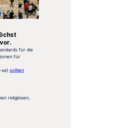
höchst
vor.
andards für die
tionen für
T-se)
sollten
en religiösen,