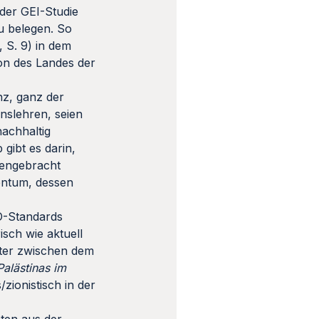
 der GEI-Studie
u belegen. So
, S. 9) in dem
ion des Landes der
nz, ganz der
enslehren, seien
nachhaltig
 gibt es darin,
gengebracht
entum, dessen
O-Standards
isch wie aktuell
nter zwischen dem
alästinas im
/zionistisch in der