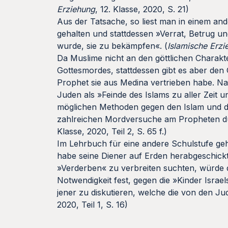
Erziehung
, 12. Klasse, 2020, S. 21)
Aus der Tatsache, so liest man in einem an
gehalten und stattdessen »Verrat, Betrug un
wurde, sie zu bekämpfen«. (
Islamische Erzi
Da Muslime nicht an den göttlichen Charakte
Gottesmordes, stattdessen gibt es aber de
Prophet sie aus Medina vertrieben habe. N
Juden als »Feinde des Islams zu aller Zeit 
möglichen Methoden gegen den Islam und di
zahlreichen Mordversuche am Propheten du
Klasse, 2020, Teil 2, S. 65 f.)
Im Lehrbuch für eine andere Schulstufe ge
habe seine Diener auf Erden herabgeschickt
»Verderben« zu verbreiten suchten, würde d
Notwendigkeit fest, gegen die »Kinder Israe
jener zu diskutieren, welche die von den 
2020, Teil 1, S. 16)