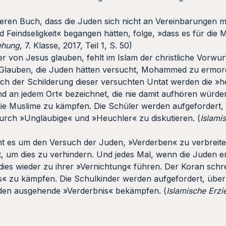
deren Buch, dass die Juden sich nicht an Vereinbarungen 
d Feindseligkeit« begangen hätten, folge, »dass es für die
ehung
, 7. Klasse, 2017, Teil 1, S. 50)
r von Jesus glauben, fehlt im Islam der christliche Vorwur
n Glauben, die Juden hätten versucht, Mohammed zu ermor
ach der Schilderung dieser versuchten Untat werden die »
und an jedem Ort« bezeichnet, die nie damit aufhören würden
e Muslime zu kämpfen. Die Schüler werden aufgefordert, 
rch »Ungläubige« und »Heuchler« zu diskutieren. (
Islami
ht es um den Versuch der Juden, »Verderben« zu verbreite
, um dies zu verhindern. Und jedes Mal, wenn die Juden e
ies wieder zu ihrer »Vernichtung« führen. Der Koran schre
ls« zu kämpfen. Die Schulkinder werden aufgefordert, über 
Juden ausgehende »Verderbnis« bekämpfen. (
Islamische Erz