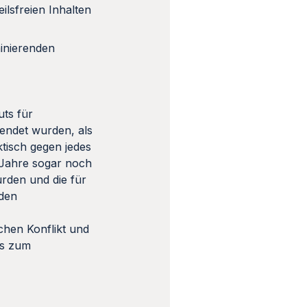
ilsfreien Inhalten
minierenden
uts für
ndet wurden, als
ktisch gegen jedes
r Jahre sogar noch
rden und die für
 den
schen Konflikt und
gs zum