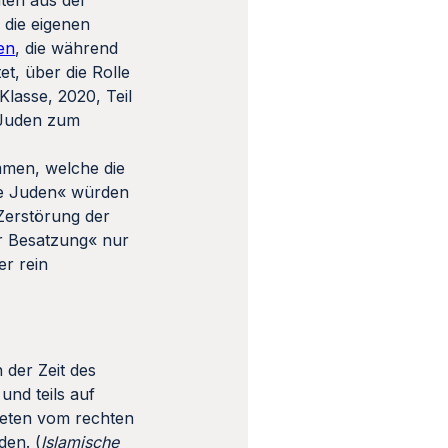
ten aus der
 die eigenen
en
, die während
t, über die Rolle
 Klasse, 2020, Teil
s Juden zum
mmen, welche die
die Juden« würden
 Zerstörung der
her Besatzung« nur
er rein
 der Zeit des
und teils auf
heten vom rechten
den. (
Islamische