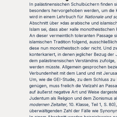
In palästinensischen Schulbüchern finden s
besonders hervorgehoben werden, um die K
wird in einem Lehrbuch für
Nationale und s
Abschnitt über »das arabische und islamisch
Islam sei, dass aber »alle monotheistischen 
An dieser vermeintlich toleranten Passage si
islamischen Tradition folgend, ausschließlic
diese nun monotheistisch oder nicht. Und z
konterkariert, in denen jeglicher Bezug der J
dem palästinensischen Verständnis zufolge,
werden müsste. Allgemein gesprochen bezieh
Verbundenheit mit dem Land und mit Jerusa
Um, wie die GEI-Studie, zu dem Schluss z
genügen, muss freilich die Vielzahl an Passa
auf äußerst negative Art und Weise dargest
Judentum als Religion und dem Zionismus al
modernen Zeitalter
, 10. Klasse, Teil 1, S. 
überwältigenden Zahl der Fälle wie Synony