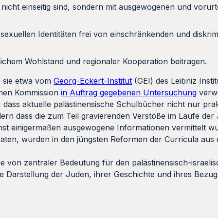
 nicht einseitig sind, sondern mit ausgewogenen und vorurte
 sexuellen Identitäten frei von einschränkenden und diskri
tlichem Wohlstand und regionaler Kooperation beitragen.
e sie etwa vom
Georg-Eckert-Institut
(GEI) des Leibniz Instit
schen Kommission
in Auftrag gegebenen Untersuchung
verwe
 dass aktuelle palästinensische Schulbücher nicht nur pra
ndern dass die zum Teil gravierenden Verstöße im Laufe de
st einigermaßen ausgewogene Informationen vermittelt wu
raten, wurden in den jüngsten Reformen der Curricula aus
ie von zentraler Bedeutung für den palästinensisch-israeli
ie Darstellung der Juden, ihrer Geschichte und ihres Bezu