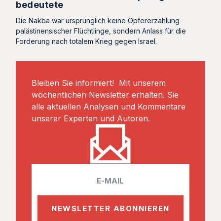
bedeutete
Die Nakba war ursprünglich keine Opfererzählung
palästinensischer Flüchtlinge, sondern Anlass für die
Forderung nach totalem Krieg gegen Israel.
Bleiben Sie informiert! Mit unserem
wöchentlichen Newsletter erhalten. Sie
alle aktuellen Analysen und Kommentare
unserer Experten und Autoren.
E
m
a
i