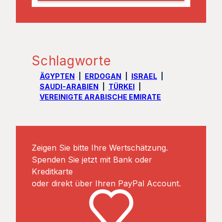
l
Schlagworte
ÄGYPTEN
ERDOGAN
ISRAEL
SAUDI-ARABIEN
TÜRKEI
VEREINIGTE ARABISCHE EMIRATE
Zeigen Sie bitte Ihre Wertschätzung.
Spenden Sie jetzt mit Bank oder
Kreditkarte
oder direkt über Ihren PayPal Account.