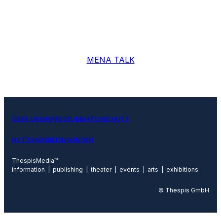
MENA TALK
ÜBER UNS
IMPRESSUM
DATENSCHUTZ
NUTZUNGSBEDINGUNGEN
ThespisMedia™
information | publishing | theater | events | arts | exhibitions
© Thespis GmbH