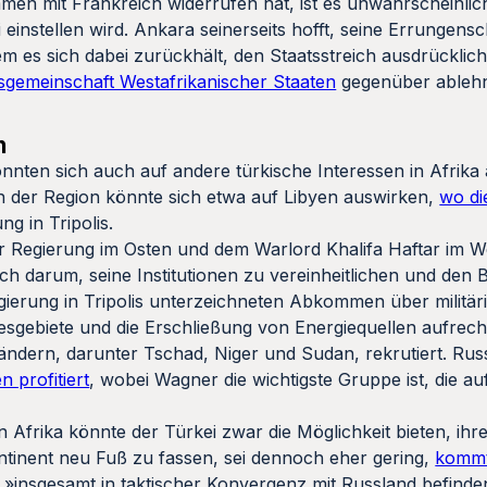
men mit Frankreich widerrufen hat, ist es unwahrscheinlich
einstellen wird. Ankara seinerseits hofft, seine Errungensc
s sich dabei zurückhält, den Staatsstreich ausdrücklich 
tsgemeinschaft Westafrikanischer Staaten
gegenüber ablehne
n
könnten sich auch auf andere türkische Interessen in Afrika
in der Region könnte sich etwa auf Libyen auswirken,
wo di
ng in Tripolis.
 Regierung im Osten und dem Warlord Khalifa Haftar im W
h darum, seine Institutionen zu vereinheitlichen und den
gierung in Tripolis unterzeichneten Abkommen über militär
gebiete und die Erschließung von Energiequellen aufrech
ländern, darunter Tschad, Niger und Sudan, rekrutiert. Ru
n profitiert
, wobei Wagner die wichtigste Gruppe ist, die au
n Afrika könnte der Türkei zwar die Möglichkeit bieten, ihr
ntinent neu Fuß zu fassen, sei dennoch eher gering,
kommt
h »insgesamt in taktischer Konvergenz mit Russland befinde