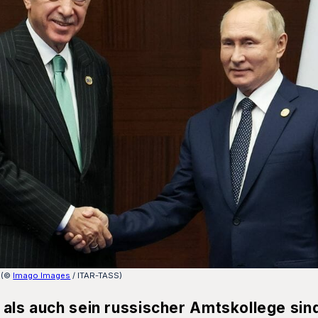
k (©
Imago Images
/ ITAR-TASS)
 als auch sein russischer Amtskollege sin