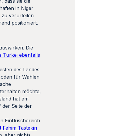
, dass sie die
haften in Niger
zu verurteilen
nd positioniert.
 auswirken. Die
e Türkei ebenfalls
esten des Landes
 Boden für Wahlen
ische
terhalten möchte,
ssland hat am
f der Seite der
en Einflussbereich
 Fehim Tastekin
n, aber nichts