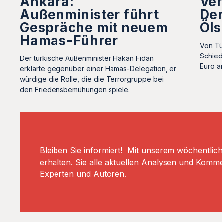
Ankara:
Ve
Außenminister führt
Der
Gespräche mit neuem
Öls
Hamas-Führer
Von Tü
Schied
Der türkische Außenminister Hakan Fidan
Euro a
erklärte gegenüber einer Hamas-Delegation, er
würdige die Rolle, die die Terrorgruppe bei
den Friedensbemühungen spiele.
Bleiben Sie informiert! Mit unserem wöchentlic
erhalten. Sie alle aktuellen Analysen und Komm
Experten und Autoren.