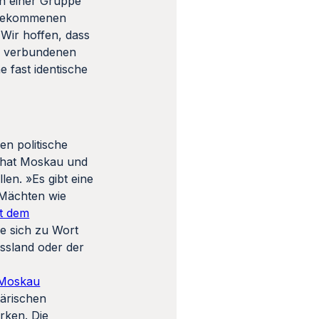
ch einer Gruppe
t gekommenen
Wir hoffen, dass
ch verbundenen
e fast identische
en politische
n hat Moskau und
en. »Es gibt eine
 Mächten wie
it dem
ie sich zu Wort
ssland oder der
Moskau
tärischen
rken. Die