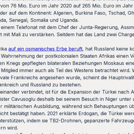
n von 76 Mio. Euro im Jahr 2020 auf 265 Mio. Euro im Jahr
änder auf dem Kontinent: Algerien, Burkina Faso, Tschad, Gh
nda, Senegal, Somalia und Uganda.
 einem Telefonat mit dem Chef der Junta-Regierung, Assimi
it mit Mali zu verstärken. Seitdem hat das Land zwei Char
rika
auf ein osmanisches Erbe beruft
, hat Russland keine k
 Wahrnehmung der postkolonialen Staaten Afrikas einen Vor
en Kriegs gepflegten bilateralen Beziehungen Moskaus ein
 Mitglied immer auch als Teil des Westens betrachtet wird.
vale Frankreichs angesehen wurde, scheint die Hauptrivali
rankreich und Russland zu bestehen.
einander verbindet, ist für die Expansion der Türkei nach Af
ister Cavusoglu deshalb bei seinem Besuch in Niger unter
 militärischen Ausbildung, während sich Behauptungen üb
icht bestätigt haben. 2021 erklärte Erdogan, die Türkei wer
nterstützen, indem sie TB2-Drohnen, gepanzerte Fahrzeuge
ern wird.