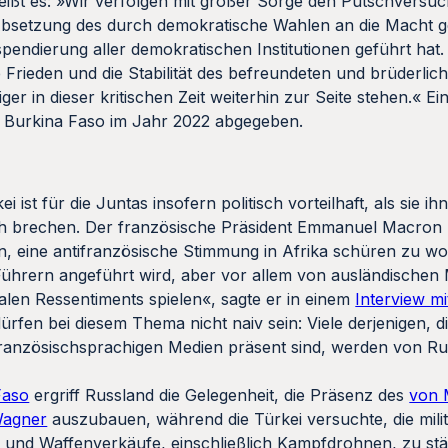
eißt es: »Wir verfolgen mit großer Sorge den Putschversu
zur Absetzung des durch demokratische Wahlen an die Mach
dierung aller demokratischen Institutionen geführt hat. 
 Frieden und die Stabilität des befreundeten und brüderli
ger in dieser kritischen Zeit weiterhin zur Seite stehen.« Ein
n Burkina Faso im Jahr 2022 abgegeben.
st für die Juntas insofern politisch vorteilhaft, als sie ihn
reich brechen. Der französische Präsident Emmanuel Macro
, eine antifranzösische Stimmung in Afrika schüren zu woll
Führern angeführt wird, aber vor allem von ausländischen
ialen Ressentiments spielen«, sagte er in einem
Interview m
dürfen bei diesem Thema nicht naiv sein: Viele derjenigen, d
 französischsprachigen Medien präsent sind, werden von Ru
Faso
ergriff Russland die Gelegenheit, die Präsenz des
von 
Wagner
auszubauen, während die Türkei versuchte, die mili
nd Waffenverkäufe, einschließlich Kampfdrohnen, zu stä