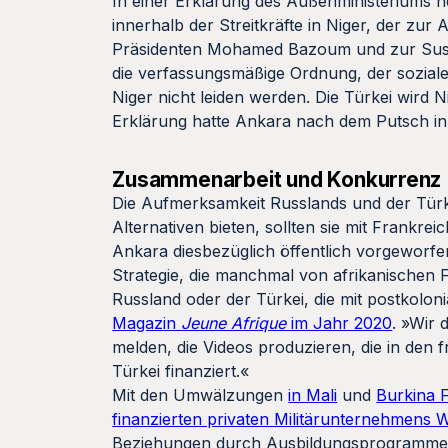
In einer Erklärung des Außenministeriums h
innerhalb der Streitkräfte in Niger, der 
Präsidenten Mohamed Bazoum und zur Suspen
die verfassungsmäßige Ordnung, der soziale
Niger nicht leiden werden. Die Türkei wird Ni
Erklärung hatte Ankara nach dem Putsch i
Zusammenarbeit und Konkurrenz
Die Aufmerksamkeit Russlands und der Türkei i
Alternativen bieten, sollten sie mit Frank
Ankara diesbezüglich öffentlich vorgeworfen
Strategie, die manchmal von afrikanischen 
Russland oder der Türkei, die mit postkolon
Magazin
Jeune Afrique
im Jahr 2020
. »Wir 
melden, die Videos produzieren, die in den
Türkei finanziert.«
Mit den Umwälzungen
in Mali
und
Burkina 
finanzierten privaten Militärunternehmens 
Beziehungen durch Ausbildungsprogramme u