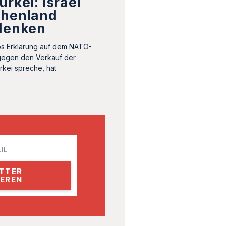
ürkei: Israel
chenland
edenken
ps Erklärung auf dem NATO-
 gegen den Verkauf der
rkei spreche, hat