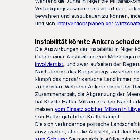
Während die Junta in Niger die Militärabkom
Verteidigungszusammenarbeit mit der Türkei 
bewahren und auszubauen zu können, indem e
und sich
Interventionsplänen der Wirtschaf
Instabilität könnte Ankara schade
Die Auswirkungen der Instabilität in Niger 
Gefahr einer Ausbreitung von Milizkriegen 
involviert ist
, und zwar aufseiten der Regieru
Nach Jahren des Bürgerkriegs zwischen der
kämpft das nordafrikanische Land immer noc
zu bereiten. Während Ankara die mit der Re
Zusammenarbeit, die Abgrenzung der Meeres
hat Khalifa Haftar Milizen aus den Nachbar
meisten
vom Einsatz solcher Milizen in Libye
von Haftar geführten Kräfte kämpft.
Die sich verändernde politische Landschaft i
auszuweiten, aber die Aussicht, auf dem Ko
zum Schluss
: Sie mag sich in Afrika nämlic