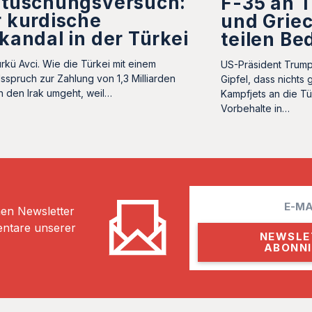
rtuschungsversuch:
F-35 an T
 kurdische
und Grie
kandal in der Türkei
teilen B
rkü Avci. Wie die Türkei mit einem
US-Präsident Trum
sspruch zur Zahlung von 1,3 Milliarden
Gipfel, dass nichts
n den Irak umgeht, weil…
Kampfjets an die Tü
Vorbehalte in…
E
hen Newsletter
m
entare unserer
a
i
l