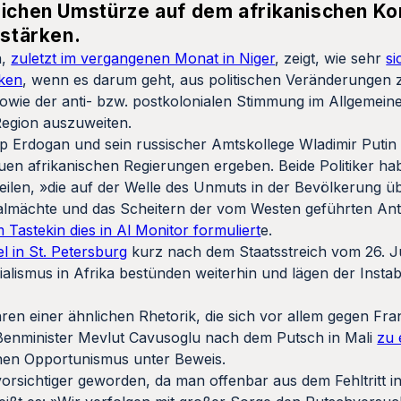
eichen Umstürze auf dem afrikanischen Ko
rstärken.
a,
zuletzt im vergangenen Monat in Niger
, zeigt, wie sehr
si
ken
, wenn es darum geht, aus politischen Veränderungen 
owie der anti- bzw. postkolonialen Stimmung im Allgemeine
Region auszuweiten.
p Erdogan und sein russischer Amtskollege Wladimir Putin 
uen afrikanischen Regierungen ergeben. Beide Politiker h
eilen, »die auf der Welle des Unmuts in der Bevölkerung ü
ialmächte und das Scheitern der vom Westen geführten Ant
 Tastekin dies in Al Monitor formuliert
e.
l in St. Petersburg
kurz nach dem Staatsstreich vom 26. Jul
lismus in Afrika bestünden weiterhin und lägen der Instabili
hren einer ähnlichen Rhetorik, die sich vor allem gegen Fran
ßenminister Mevlut Cavusoglu nach dem Putsch in Mali
zu 
einen Opportunismus unter Beweis.
orsichtiger geworden, da man offenbar aus dem Fehltritt in 