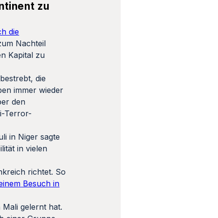
ntinent zu
ch die
zum Nachteil
n Kapital zu
bestrebt, die
aben immer wieder
ber den
i-Terror-
i in Niger sagte
tät in vielen
kreich richtet. So
einem Besuch in
Mali gelernt hat.