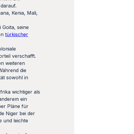
 darauf.
ana, Kenia, Mali,
 Goita, seine
gen
türkischer
oloniale
teil verschafft.
en weiteren
 Während die
tät sowohl in
rika wichtiger als
 anderem ein
er Pläne für
de Niger bei der
 und leichte