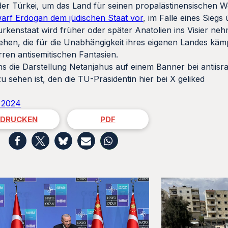
der Türkei, um das Land für seinen propalästinensischen 
arf Erdogan dem jüdischen Staat vor
, im Falle eines Sieg
urkenstaat wird früher oder später Anatolien ins Visier ne
ehen, die für die Unabhängigkeit ihres eigenen Landes käm
irren antisemitischen Fantasien.
s die Darstellung Netanjahus auf einem Banner bei antiisr
u sehen ist, den die TU-Präsidentin hier bei X geliked
 2024
DRUCKEN
PDF