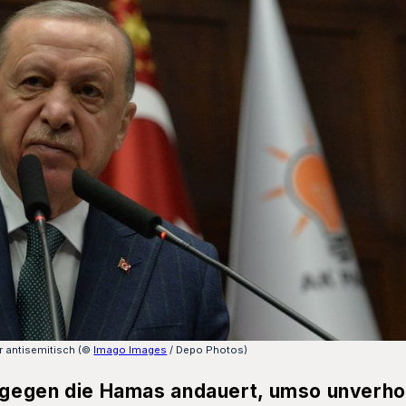
r antisemitisch (©
Imago Images
/ Depo Photos)
eg gegen die Hamas andauert, umso unverh