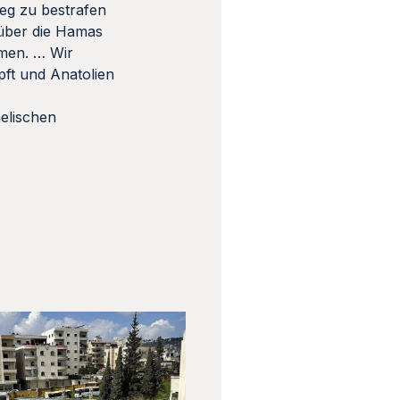
Weg zu bestrafen
s über die Hamas
hmen. … Wir
pft und Anatolien
aelischen