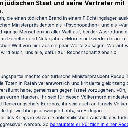
n jüdischen Staat und seine Vertreter mit
n.
, die einen tödlichen Brand in einem Flüchtlingslager auslös
ischen Ministerpräsidenten als »Psychopathen« und als »Vam
d »junge Menschen« in aller Welt auf, bei der Ausrottung 
e, mitzuhelfen und Netanjahus »Mördernetzwerk« daran zu
schen Welt von hier aus ein paar Worte zu sagen: Worauf wa
wird euch, uns alle, dafür zur Rechenschaft ziehen.«
ungspartei machte der türkische Ministerpräsident Recep 
 Toten in Rafah verantwortlich und kritisierte gleichzeitig 
s versäumt habe, gemeinsam gegen Israel vorzugehen. »Oh,
h an euren Händen. Ihr seid für diesen Völkermord mindest
und Regierungschefs Europas, ihr seid auch an Israels Völke
teiligt, weil ihr geschwiegen habt«, so Erdogan.
er des Kriegs in Gaza die antisemitischen Ausfälle des türk
ggressiver werden. So
behauptete er kürzlich in einer Red