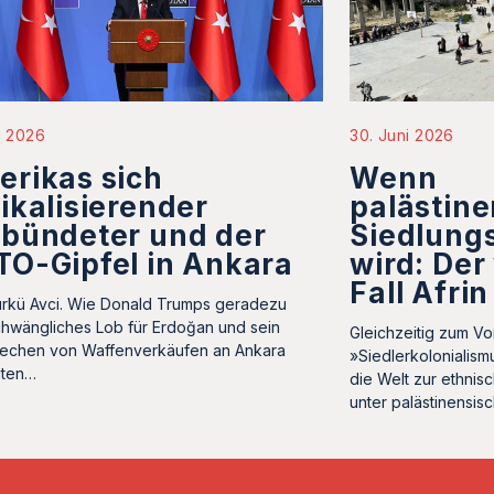
li 2026
30. Juni 2026
rikas sich
Wenn
ikalisierender
palästine
bündeter und der
Siedlungs
O-Gipfel in Ankara
wird: Der
Fall Afrin
rkü Avci. Wie Donald Trumps geradezu
hwängliches Lob für Erdoğan und sein
Gleichzeitig zum V
echen von Waffenverkäufen an Ankara
»Siedlerkolonialism
uten…
die Welt zur ethnisc
unter palästinensisc