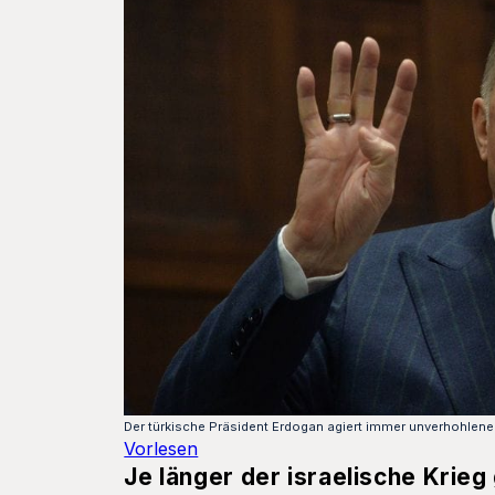
Der türkische Präsident Erdogan agiert immer unverhohlene
Vorlesen
Je länger der israelische Kri