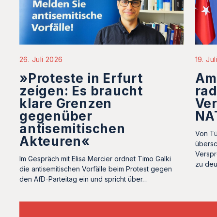
19. Ju
26. Juli 2026
Ame
»Proteste in Erfurt
rad
zeigen: Es braucht
Ver
klare Grenzen
NAT
gegenüber
antisemitischen
Von Tü
Akteuren«
übersc
Verspr
Im Gespräch mit Elisa Mercier ordnet Timo Galki
zu de
die antisemitischen Vorfälle beim Protest gegen
den AfD-Parteitag ein und spricht über…