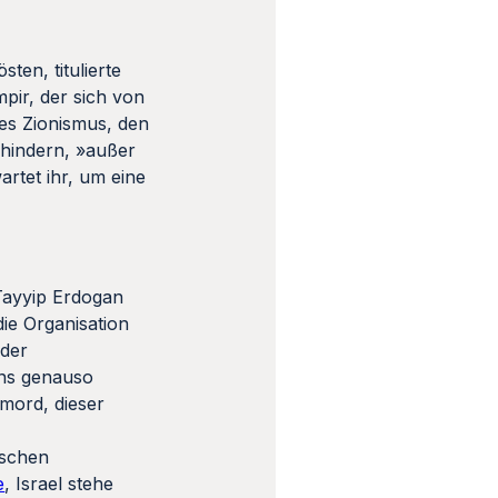
ten, titulierte
pir, der sich von
des Zionismus, den
 hindern, »außer
rtet ihr, um eine
Tayyip Erdogan
die Organisation
 der
ens genauso
rmord, dieser
ischen
e
, Israel stehe