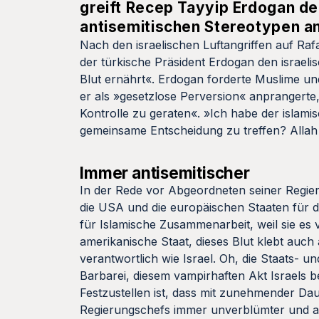
greift Recep Tayyip Erdogan de
antisemitischen Stereotypen a
Nach den israelischen Luftangriffen auf Rafah
der türkische Präsident Erdogan den israel
Blut ernährt«. Erdogan forderte Muslime un
er als »gesetzlose Perversion« anprangert
Kontrolle zu geraten«. »Ich habe der islami
gemeinsame Entscheidung zu treffen? Allah 
Immer antisemitischer
In der Rede vor Abgeordneten seiner Regier
die USA und die europäischen Staaten für die
für Islamische Zusammenarbeit, weil sie e
amerikanische Staat, dieses Blut klebt auc
verantwortlich wie Israel. Oh, die Staats- 
Barbarei, diesem vampirhaften Akt Israels be
Festzustellen ist, dass mit zunehmender Dau
Regierungschefs immer unverblümter und a