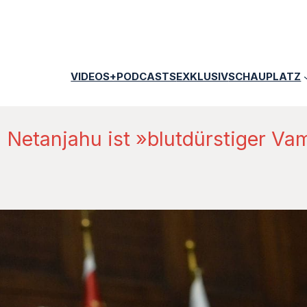
VIDEOS+PODCASTS
EXKLUSIV
SCHAUPLATZ
 Netanjahu ist »blutdürstiger Va