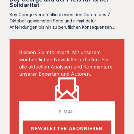
Solidarität
Boy George veröffentlicht einen den Opfern des 7.
Oktober gewidmeten Song und nimmt dafür
Anfeindungen bis hin zu beruflichen Konsequenzen…
Bleiben Sie informiert! Mit unserem
wöchentlichen Newsletter erhalten. Sie
alle aktuellen Analysen und Kommentare
unserer Experten und Autoren.
E
m
a
i