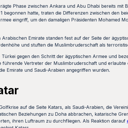
eprägte Phase zwischen Ankara und Abu Dhabi bereits mit B
11 begonnen hatte, traten die Differenzen zwischen den b
 Armee eingriff, um den damaligen Präsidenten Mohamed Mor
n Arabischen Emirate standen fest auf der Seite der ägypti
ardenhöhe und stuften die Muslimbruderschaft als terroristis
ie Türkei gegen den Schritt der ägyptischen Armee und be
ie führende Vertreter der Muslimbruderschaft und erlaubte 
die Emirate und Saudi-Arabien angegriffen wurden.
atar
r Golfkrise auf die Seite Katars, als Saudi-Arabien, die Vere
atischen Beziehungen zu Doha abbrachen, katarische Gre
rten, ihren Luftraum zu durchfliegen. Als Reaktion darauf
gebiet Katars.