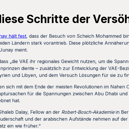
diese Schritte der Vers
ay hält fest
, dass der Besuch von Scheich Mohammed bin 
den Ländern stark vorantrieb. Diese plötzliche Annäheru
 Junay meint.
, dass „die VAE ihr regionales Gewicht nutzen, um die Span
nprinzen diente – zusätzlich zur Entwicklung der VAE-Bez
 Syrien und Libyen, und dem Versuch Lösungen für sie zu fi
n sich mit dem Ende der meisten Revolutionen im Nahen 
uptursachen für die Spannungen zwischen Abu Dhabi und 
bnet hat.
haleb Dalay, Fellow an der
Robert-Bosch-Akademie
in Ber
derschaft und der arabischen Aufstände nehmen auf der Pr
tz ein wie früher.“