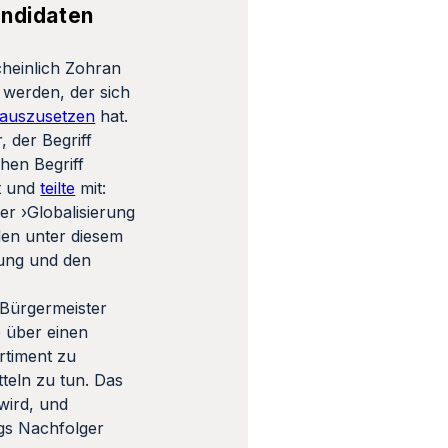
andidaten
heinlich Zohran
 werden, der sich
 auszusetzen
hat.
, der Begriff
hen Begriff
t und
teilte
mit:
r ›Globalisierung
den unter diesem
rung und den
 Bürgermeister
p über einen
rtiment zu
teln zu tun. Das
wird, und
rgs Nachfolger