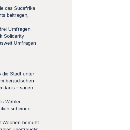
ie das Südafrika
ts beitragen,
drei Umfragen.
 Solidarity
desweit Umfragen
s die Stadt unter
i bei jüdischen
amdanis – sagen
ls Wähler
nlich scheinen,
Seit Wochen bemüht
Wähler überzeugt«,