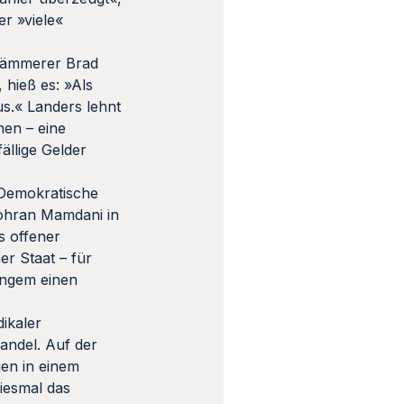
er »viele«
tkämmerer Brad
 hieß es: »Als
s.« Landers lehnt
hen – eine
fällige Gelder
 Demokratische
Zohran Mamdani in
s offener
er Staat – für
Langem einen
dikaler
andel. Auf der
gen in einem
iesmal das