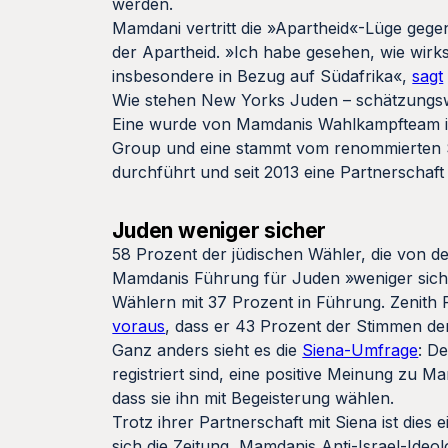
werden.
Mamdani vertritt die »Apartheid«-Lüge gegen
der Apartheid. »Ich habe gesehen, wie wirk
insbesondere in Bezug auf Südafrika«,
sagt
Wie stehen New Yorks Juden – schätzungsw
Eine wurde von Mamdanis Wahlkampfteam in 
Group und eine stammt vom renommierten Si
durchführt und seit 2013 eine Partnerschaft
Juden weniger sicher
58 Prozent der jüdischen Wähler, die von d
Mamdanis Führung für Juden »weniger siche
Wählern mit 37 Prozent in Führung. Zenith
voraus
, dass er 43 Prozent der Stimmen de
Ganz anders sieht es die
Siena-Umfrage
: D
registriert sind, eine positive Meinung zu 
dass sie ihn mit Begeisterung wählen.
Trotz ihrer Partnerschaft mit Siena ist dies
sich die Zeitung, Mamdanis Anti-Israel-Ideo