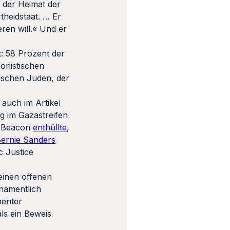
, der Heimat der
theidstaat. … Er
eren will.« Und er
: 58 Prozent der
ionistischen
nischen Juden, der
 auch im Artikel
g im Gazastreifen
ee Beacon
enthüllte
,
ernie Sanders
c Justice
einen offenen
 namentlich
nenter
ls ein Beweis