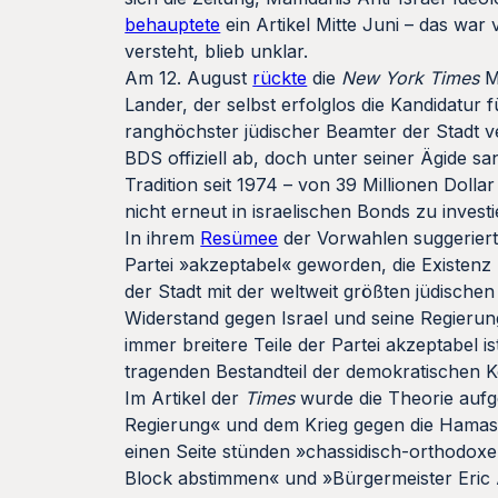
behauptete
ein Artikel Mitte Juni – das war
versteht, blieb unklar.
Am 12. August
rückte
die
New York Times
Ma
Lander, der selbst erfolglos die Kandidatur
ranghöchster jüdischer Beamter der Stadt v
BDS offiziell ab, doch unter seiner Ägide s
Tradition seit 1974 – von 39 Millionen Doll
nicht erneut in israelischen Bonds zu investie
In ihrem
Resümee
der Vorwahlen suggeriert
Partei »akzeptabel« geworden, die Existenz
der Stadt mit der weltweit größten jüdische
Widerstand gegen Israel und seine Regierung 
immer breitere Teile der Partei akzeptabel i
tragenden Bestandteil der demokratischen Ko
Im Artikel der
Times
wurde die Theorie aufge
Regierung« und dem Krieg gegen die Hamas 
einen Seite stünden »chassidisch-orthodoxe
Block abstimmen« und »Bürgermeister Eric 