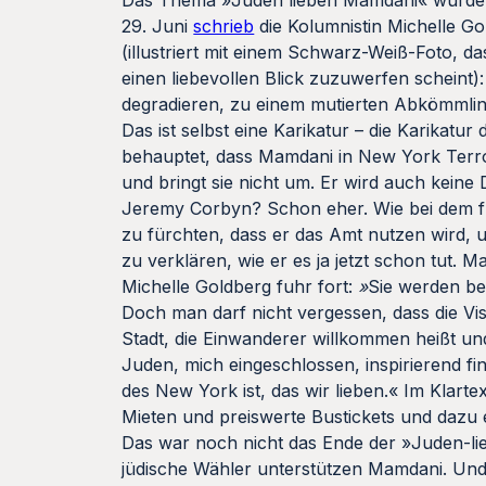
Das Thema »Juden lieben Mamdani« wurde s
29. Juni
schrieb
die Kolumnistin Michelle G
(illustriert mit einem Schwarz-Weiß-Foto,
einen liebevollen Blick zuzuwerfen scheint
degradieren, zu einem mutierten Abkömmli
Das ist selbst eine Karikatur – die Karikat
behauptet, dass Mamdani in New York Terro
und bringt sie nicht um. Er wird auch keine 
Jeremy Corbyn? Schon eher. Wie bei dem fr
zu fürchten, dass er das Amt nutzen wird, 
zu verklären, wie er es ja jetzt schon tut. 
Michelle Goldberg fuhr fort:
»
Sie werden be
Doch man darf nicht vergessen, dass die Vis
Stadt, die Einwanderer willkommen heißt und
Juden, mich eingeschlossen, inspirierend fi
des New York ist, das wir lieben.« Im Klarte
Mieten und preiswerte Bustickets und dazu 
Das war noch nicht das Ende der »Juden-l
jüdische Wähler unterstützen Mamdani. Und 