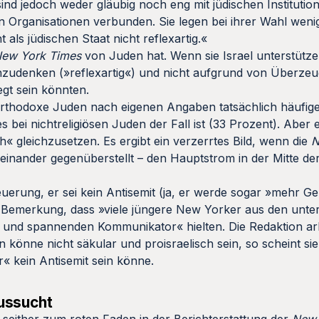
nd jedoch weder gläubig noch eng mit jüdischen Institutio
n Organisationen verbunden. Sie legen bei ihrer Wahl weni
 als jüdischen Staat nicht reflexartig.«
ew York Times
von Juden hat. Wenn sie Israel unterstütze
hzudenken (»reflexartig«) und nicht aufgrund von Überzeu
gt sein könnten.
thodoxe Juden nach eigenen Angaben tatsächlich häufige
s bei nichtreligiösen Juden der Fall ist (33 Prozent). Aber es
h« gleichzusetzen. Es ergibt ein verzerrtes Bild, wenn die
N
einander gegenüberstellt ­– den Hauptstrom in der Mitte de
uerung, er sei kein Antisemit (ja, er werde sogar »mehr Ge
 Bemerkung, dass »viele jüngere New Yorker aus den unter
 und spannenden Kommunikator« hielten. Die Redaktion arbe
n könne nicht säkular und proisraelisch sein, so scheint si
« kein Antisemit sein könne.
ussucht