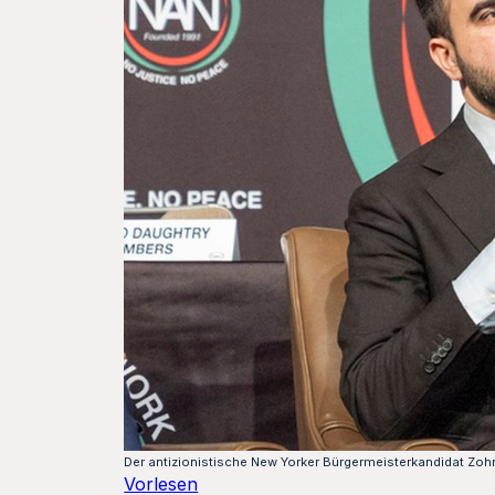
Der antizionistische New Yorker Bürgermeisterkandidat Z
Vorlesen