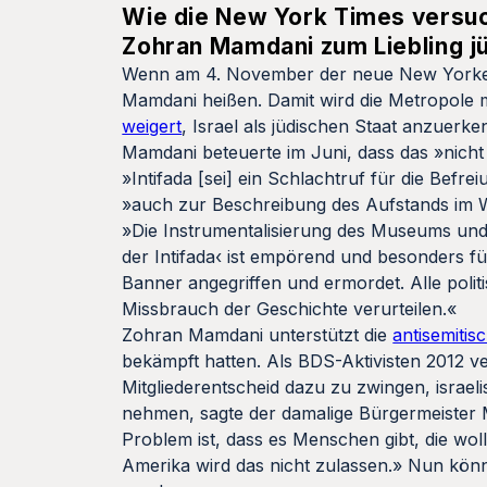
Wie die New York Times versuc
Zohran Mamdani zum Liebling j
Wenn am 4. November der neue New Yorker 
Mamdani heißen. Damit wird die Metropole m
weigert
, Israel als jüdischen Staat anzuerk
Mamdani beteuerte im Juni, dass das »nicht 
»Intifada [sei] ein Schlachtruf für die Bef
»auch zur Beschreibung des Aufstands im 
»Die Instrumentalisierung des Museums und
der Intifada‹ ist empörend und besonders f
Banner angegriffen und ermordet. Alle poli
Missbrauch der Geschichte verurteilen.«
Zohran Mamdani unterstützt die
antisemiti
bekämpft hatten. Als BDS-Aktivisten 2012 
Mitgliederentscheid dazu zu zwingen, isra
nehmen, sagte der damalige Bürgermeister M
Problem ist, dass es Menschen gibt, die wol
Amerika wird das nicht zulassen.» Nun könn