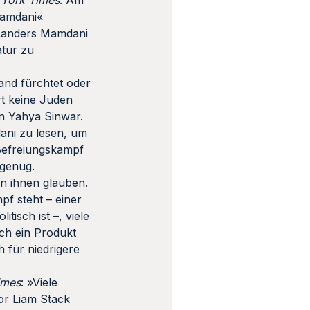
York Times
. Am
Mamdani«
 Landers Mamdani
atur zu
and fürchtet oder
t keine Juden
ein Yahya Sinwar.
ani zu lesen, um
 Befreiungskampf
 genug.
en ihnen glauben.
pf steht – einer
isch ist –, viele
ich ein Produkt
h für niedrigere
imes
: »Viele
or Liam Stack