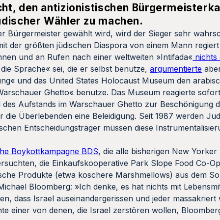
ht, den antizionistischen Bürgermeisterk
üdischer Wähler zu machen.
Bürgermeister gewählt wird, wird der Sieger sehr wahrsc
it der größten jüdischen Diaspora von einem Mann regiert
ennen und an Rufen nach einer weltweiten »Intifada«
nichts
die Sprache« sei, die er selbst benutze,
argumentierte
aber
reiung« und das United States Holocaust Museum den arabisc
Warschauer Ghetto« benutze. Das Museum reagierte sofor
 des Aufstands im Warschauer Ghetto zur Beschönigung de
ür die Überlebenden eine Beleidigung. Seit 1987 werden Ju
tischen Entscheidungsträger müssen diese Instrumentalisie
sche Boykottkampagne BDS
, die alle bisherigen New Yorker
versuchten, die Einkaufskooperative Park Slope Food Co-O
elische Produkte (etwa koschere Marshmellows) aus dem So
ichael Bloomberg: »Ich denke, es hat nichts mit Lebensmit
len, dass Israel auseinandergerissen und jeder massakriert 
te einer von denen, die Israel zerstören wollen, Bloombe