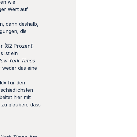
nen wie
ger Wert auf
n, dann deshalb,
gungen, die
r (82 Prozent)
 ist ein
ew York Times
r weder das eine
ld« für den
schiedlichsten
itet hier mit
e zu glauben, dass