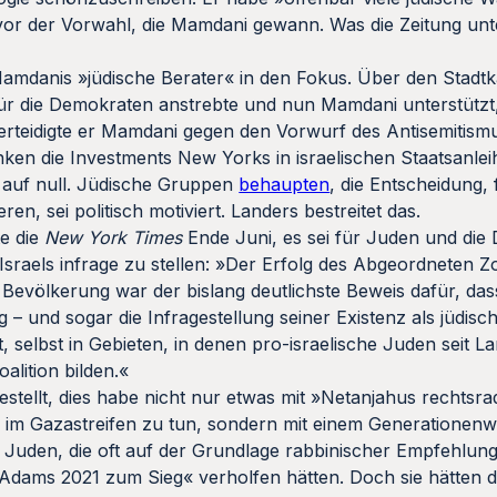
 vor der Vorwahl, die Mamdani gewann. Was die Zeitung unt
mdanis »jüdische Berater« in den Fokus. Über den Stad
 für die Demokraten anstrebte und nun Mamdani unterstützt,
erteidigte er Mamdani gegen den Vorwurf des Antisemitismu
anken die Investments New Yorks in israelischen Staatsanlei
ar auf null. Jüdische Gruppen
behaupten
, die Entscheidung, 
ren, sei politisch motiviert. Landers bestreitet das.
e die
New York Times
Ende Juni, es sei für Juden und die
 Israels infrage zu stellen: »Der Erfolg des Abgeordneten 
n Bevölkerung war der bislang deutlichste Beweis dafür, das
– und sogar die Infragestellung seiner Existenz als jüdisch
st, selbst in Gebieten, in denen pro-israelische Juden seit 
alition bilden.«
stellt, dies habe nicht nur etwas mit »Netanjahus rechtsra
im Gazastreifen zu tun, sondern mit einem Generationenw
 Juden, die oft auf der Grundlage rabbinischer Empfehlun
Adams 2021 zum Sieg« verholfen hätten. Doch sie hätten d