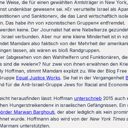
ine Weise, die für einen gewählten Amtsträger in New York
st undenkbar gewesen« sei. »Er verurteilte Israel als Apar
titionen und Sanktionen‹, die das Land wirtschaftlich isoli
n. Das habe ihn von »zionistischen Gruppen« entfremdet.
erden keine. Der Journalist hat eine Nebelkerze gezündet
W
Israel verbunden. Aber nur eine kleine Minderheit ist in »z
emdet Mamdani also faktisch von der Mehrheit der amerika
klingen lassen, als wären es bloß Randgruppen.
hler (abgesehen von den Wahlhelfern und Funktionären, die
 sind die »vielen«? Nur zwei von ihnen erwähnen den Krie
Emily Hoffman, stimmt Mamdani explizit zu. Wie der Blog Fr
n Gruppe
Equal Justice Works
. Sie hat in der Vergangenheit
B
nd für die Anti-Israel-Gruppe Jews for Racial and Economi
eicht herausfinden lässt: Hoffman
unterschrieb
2015 auch 
chen Hungerstreikenden« in israelischen Gefängnissen. Ein
örder Marwan Barghouti
, der aber lediglich als »ein promi
ichnet wurde. Hoffmann also wird von der
New York Times
a
 Marmani unterstützten.