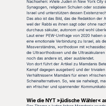
Nachsehen: »Viele Juden in New York City si
Synagogen, religiösen Schulen oder soziale
Israel und unterstützen dessen Existenzrecht
Das also ist das Bild, das die Redaktion der
N
weil der Rabbi es ihnen sagt oder ohne nac
durchaus säkular, autonom und wohl überle
Laut einer PEW-Umfrage von 2020 haben or
eine emotionale Verbindung zu Israel, als die
Missverständnis, »orthodox« mit »chassidisc
die Ultraorthodoxen und die Ultrasäkularen 
noch das andere ist, aber ausblendet.
Von dort führt der Artikel zu Mamdanis Bete
Kampf dagegen ausgeben) und der trivialen
Verhältnissen« Mamdani für einen »frischen
Scheinalternativen. So, wie sie nahelegt, ma
ein »frischer und spannender Kommunikator
Wie die NYT
»jüdische Wähler« a