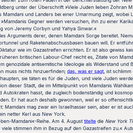
either zum roten Faden in der Berichterstattung der
New 
oldberg unter der Überschrift »Viele Juden lieben Zohran 
 das Mamdani und Landers bei einer Umarmung zeigt, wobei
): »Mamdanis Gegner werden versuchen, ihn zu einer Karik
ng von Jeremy Corbyn und Yahya Sinwar.«
ur des Arguments derer, denen Mamdani Sorge bereitet. Niem
rtunnel und Raketenabschussbasen bauen will. Er entführ
Diktatur wie im Gazastreifen errichten. Er ist also gewiss k
üheren britischen Labour-Chef reicht es, Zitate von Mamd
um genozidale antisemitische Ideologie als Widerstand und
Man muss nichts hinzuerfinden;
das, was er sagt
, ist schlimm
haupten, sie täten es für die Juden, und viele Juden werd
ion dieser Stadt, die im Mittelpunkt von Mamdanis Wahlkam
 Autokraten hasst, die zugleich bodenständig und kosmopolit
nden. Er hat auch deshalb gewonnen, weil er so offensichtl
xt: Mamdani mag zwar ein Israelhasser sein, aber er ist auc
ein netter Kerl aus New York.
ieben-Mamdani«-Reihe. Am 4. August
titelte
die
New York T
viele stimmen ihm in Bezug auf den Gazastreifen zu.« Aut