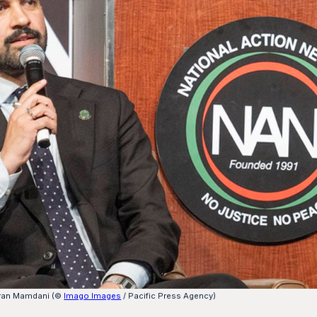
ohran Mamdani (©
Imago Images
/ Pacific Press Agency)