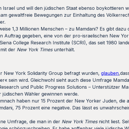
 Israel und will den jüdischen Staat ebenso boykottieren w
sam gewaltfreie Bewegungen zur Einhaltung des Völkerrech
er.
eise 1,3 Millionen Menschen – zu Mamdani? Es gibt dazu 
Auftrag gegeben, eine von der pro-israelischen New York
ena College Research Institute (SCRI), das seit 1980 lan
 mit der
New York Times
unterhält.
er New York Solidarity Group befragt wurden,
glauben
,das
r« sein wird. Gleichwohl sieht auch diese Umfrage Mamdan
 Research und Public Progress Solutions – Unterstützer M
r jüdischen Wähler gewinnen werde.
emnach haben nur 15 Prozent der New Yorker Juden, die a
Mamdani, 75 Prozent eine negative. Das lässt es unwahrschei
 eine Umfrage, die man in der
New York Times
nicht liest. 
logie schönzuschreiben. Er habe »offenbar viele jüdische 