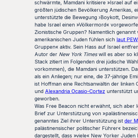
schwärmte, Mamdani kritisiere »Israel auf e
größten jüdischen Bevölkerung Amerikas, ein
unterstützte die Bewegung ›Boykott, Desinves
habe Israel einen »Völkermord« vorgeworfe
Zionistische Gruppen? Namentlich genannt w
amerikanischen Juden fühlen sich
laut PE
Gruppen« aktiv. Sein Hass auf Israel entfr
Autor der
New York Times
will es aber so 
Stack zitiert im Folgenden drei jüdische Wä
vorkommen), die Mamdani unterstützen. Das
als ein Anliegen; nur eine, die 37-jährige 
ist Hoffman eine Rechtsanwältin der linke
und
Alexandria Ocasio-Cortez
unterstützt u
geworben.
Was Free Beacon nicht erwähnt, sich aber l
Brief zur Unterstützung von »palästinensis
genanntes Ziel ihrer Unterstützung ist
der M
palästinensischer politischer Führer« beze
dargestellt, dass »viele« New Yorker Juden